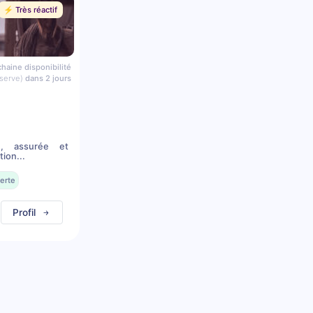
⚡️ Très réactif
haine disponibilité
serve)
dans 2 jours
n, assurée et
ion...
erte
Profil