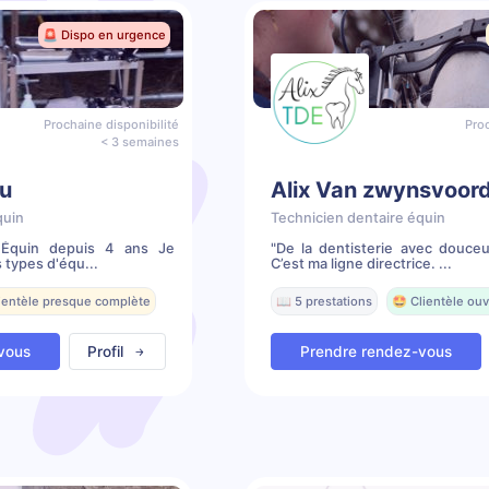
🚨 Dispo en urgence
Prochaine disponibilité
Proc
< 3 semaines
u
Alix Van zwynsvoor
quin
Technicien dentaire équin
e Équin depuis 4 ans Je
"De la dentisterie avec douceu
 types d'équ...
C’est ma ligne directrice. ...
lientèle presque complète
📖 5 prestations
🤩 Clientèle ouv
vous
Profil
Prendre rendez-vous