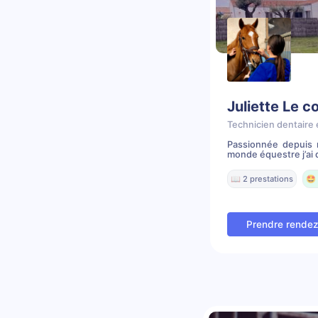
Juliette Le c
Technicien dentaire 
Passionnée depuis 
monde équestre j’ai d
📖 2 prestations
🤩 
Prendre rende