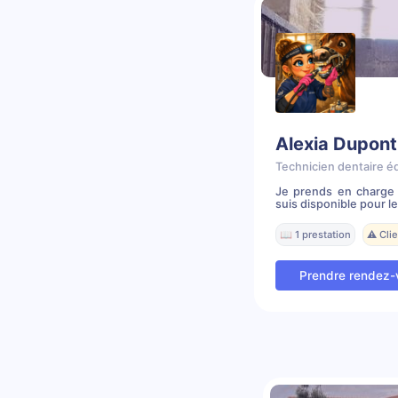
Alexia Dupont
Technicien dentaire é
Je prends en charge 
suis disponible pour le
📖 1 prestation
⚠️ Cli
Prendre rendez-