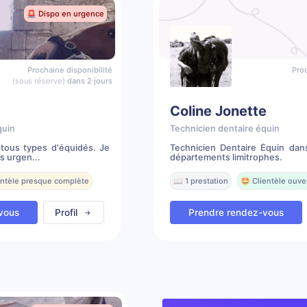
🚨 Dispo en urgence
Prochaine disponibilité
Proc
(sous réserve)
dans 2 jours
Coline Jonette
quin
Technicien dentaire équin
tous types d'équidés. Je
Technicien Dentaire Équin dan
s urgen...
départements limitrophes.
entèle presque complète
📖 1 prestation
🤩 Clientèle ouve
vous
Profil
Prendre rendez-vous