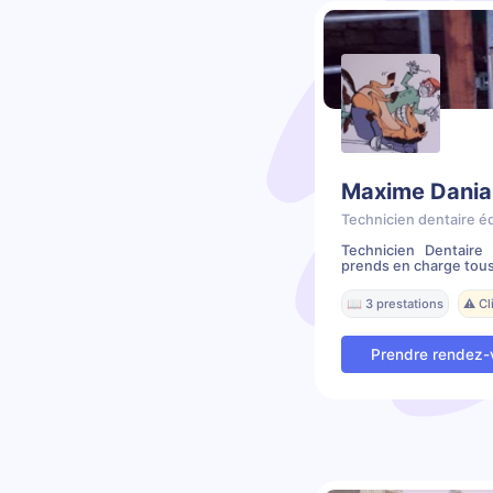
Maxime Dania
Technicien dentaire é
Technicien Dentair
prends en charge tous
📖 3 prestations
⚠️ C
Prendre rendez-