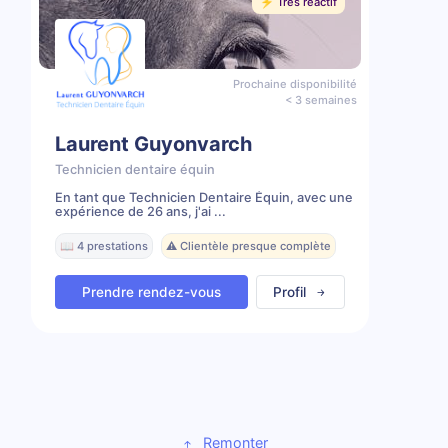
⚡️ Très réactif
Prochaine disponibilité
< 3 semaines
Laurent Guyonvarch
Technicien dentaire équin
En tant que Technicien Dentaire Équin, avec une
expérience de 26 ans, j'ai ...
📖 4 prestations
⚠️ Clientèle presque complète
Prendre rendez-vous
Profil
Remonter