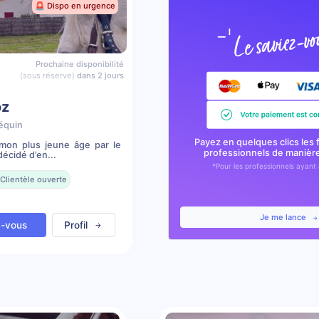
🚨 Dispo en urgence
Prochaine disponibilité
(sous réserve)
dans 2 jours
oz
équin
Payez en quelques clics les 
mon plus jeune âge par le
professionnels de manièr
écidé d’en...
*Pour les professionnels ayant 
Clientèle ouverte
Je me lance
z-vous
Profil