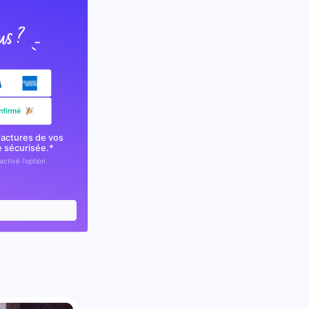
factures de vos
e sécurisée.*
activé l'option