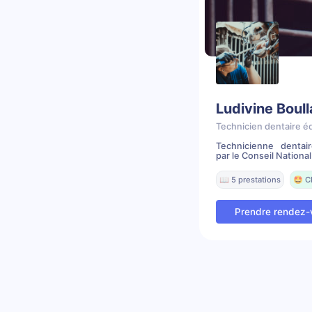
Ludivine Boul
Technicien dentaire é
Technicienne dentai
par le Conseil National 
📖 5 prestations
🤩 C
Prendre rendez-