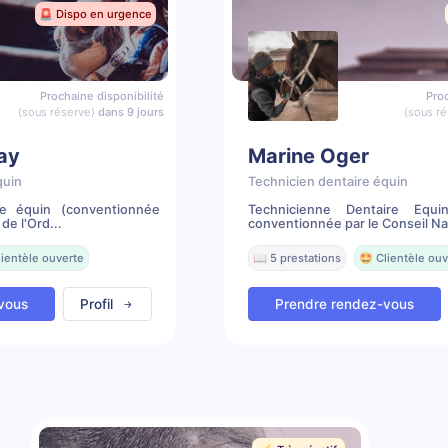
🚨 Dispo en urgence
Prochaine disponibilité
Proc
(sous réserve)
dans 9 jours
(sous ré
lay
Marine Oger
quin
Technicien dentaire équin
re équin (conventionnée
Technicienne Dentaire Equi
de l'Ord...
conventionnée par le Conseil Nat
lientèle ouverte
📖 5 prestations
🤩 Clientèle ouv
vous
Profil
Prendre rendez-vous