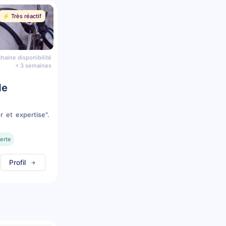
⚡️ Très réactif
haine disponibilité
< 3 semaines
de
r et expertise".
erte
Profil