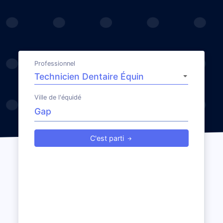
Professionnel
Ville de l'équidé
C'est parti