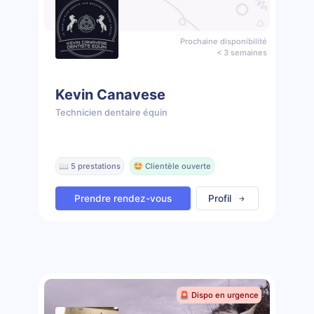
Prochaine disponibilité
< 3 semaines
Kevin Canavese
Technicien dentaire équin
📖 5 prestations
🤩 Clientèle ouverte
Prendre rendez-vous
Profil
🚨 Dispo en urgence