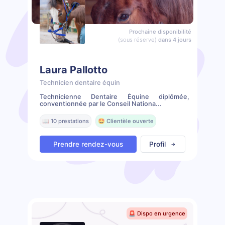
Prochaine disponibilité
(sous réserve)
dans 4 jours
Laura Pallotto
Technicien dentaire équin
Technicienne Dentaire Équine diplômée,
conventionnée par le Conseil Nationa...
📖 10 prestations
🤩 Clientèle ouverte
Prendre rendez-vous
Profil
🚨 Dispo en urgence