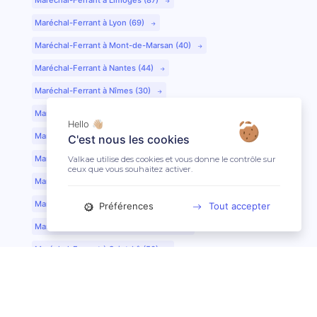
Maréchal-Ferrant à Lyon (69)
Maréchal-Ferrant à Mont-de-Marsan (40)
Maréchal-Ferrant à Nantes (44)
Maréchal-Ferrant à Nîmes (30)
Maréchal-Ferrant à Périgueux (24)
Hello 👋🏼
Maréchal-Ferrant à Poitiers (86)
C'est nous les cookies
Maréchal-Ferrant à Quimper (29)
Valkae utilise des cookies et vous donne le contrôle sur
ceux que vous souhaitez activer.
Maréchal-Ferrant à Reims (51)
Maréchal-Ferrant à Rennes (35)
Préférences
Tout accepter
Maréchal-Ferrant à Saint-Etienne (42)
Maréchal-Ferrant à Saint-Lô (50)
Maréchal-Ferrant à Toulouse (31)
Maréchal-Ferrant à Tours (37)