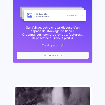
Sur Valkae, votre cheval dispose d'un
espace de stockage de fichier.
Ordonnances, comptes rendus, factures...
Déposez ce qu'il vous plait ☺️
C'est gratuit 🚀
Je me lance