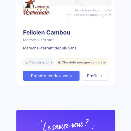
Prochaine disponibilité
(sous réserve)
dans 25 jours
Felicien Cambou
Marechal-ferrant
Marechal-ferrant depuis 5ans
📖 40 prestations
⚠️ Clientèle presque complète
Prendre rendez-vous
Profil