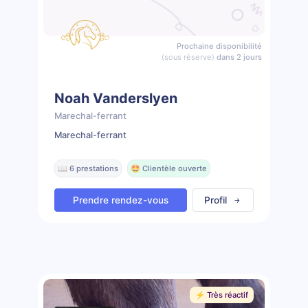
Prochaine disponibilité
(sous réserve)
dans 2 jours
Noah Vanderslyen
Marechal-ferrant
Marechal-ferrant
📖 6 prestations
🤩 Clientèle ouverte
Prendre rendez-vous
Profil
⚡️ Très réactif