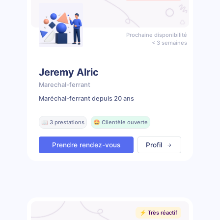
Prochaine disponibilité
< 3 semaines
Jeremy Alric
Marechal-ferrant
Maréchal-ferrant depuis 20 ans
📖 3 prestations
🤩 Clientèle ouverte
Prendre rendez-vous
Profil
⚡️ Très réactif