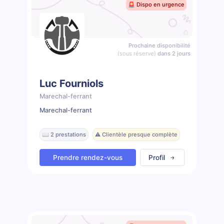
🚨 Dispo en urgence
Prochaine disponibilité
(sous réserve)
dans 2 jours
Luc Fourniols
Marechal-ferrant
Marechal-ferrant
📖 2 prestations
⚠️ Clientèle presque complète
Prendre rendez-vous
Profil