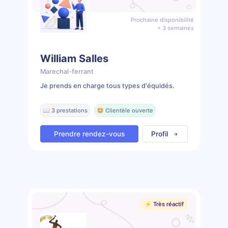
Prochaine disponibilité
< 3 semaines
William Salles
Marechal-ferrant
Je prends en charge tous types d'équidés.
📖 3 prestations
🤩 Clientèle ouverte
Prendre rendez-vous
Profil
⚡️ Très réactif