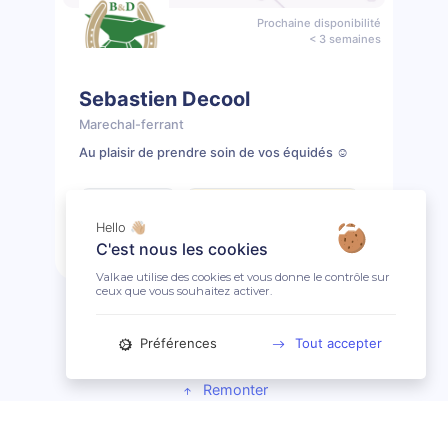
Prochaine disponibilité
< 3 semaines
Sebastien Decool
Marechal-ferrant
Au plaisir de prendre soin de vos équidés ☺️
📖 9 prestations
⚠️ Clientèle presque complète
Hello 👋🏼
C'est nous les cookies
Prendre rendez-vous
Profil
Valkae utilise des cookies et vous donne le contrôle sur
ceux que vous souhaitez activer.
Préférences
Tout accepter
Remonter