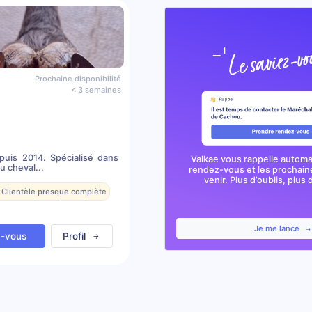
Prochaine disponibilité
< 3 semaines
puis 2014. Spécialisé dans
Valkae vous rappelle autom
 cheval...
rendez-vous et les prochai
venir. Plus d’oublis, plus d
 Clientèle presque complète
Je me lance
z-vous
Profil