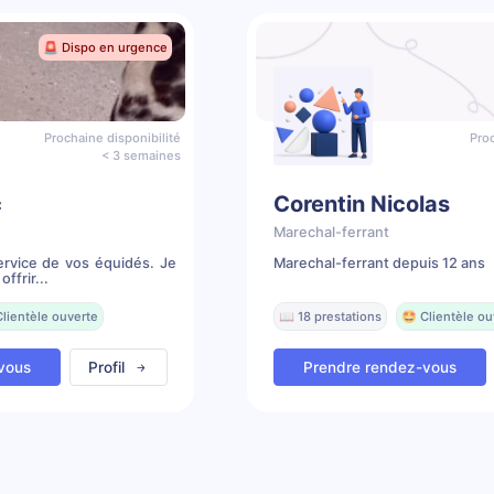
🚨 Dispo en urgence
Prochaine disponibilité
Proc
< 3 semaines
c
Corentin Nicolas
Marechal-ferrant
rvice de vos équidés. Je
Marechal-ferrant depuis 12 ans
ffrir...
Clientèle ouverte
📖 18 prestations
🤩 Clientèle ou
vous
Profil
Prendre rendez-vous