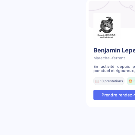
Benjamin Lep
Marechal-ferrant
En activité depuis 
ponctuel et rigoureux, a
📖 10 prestations
🤩 
Prendre rendez-