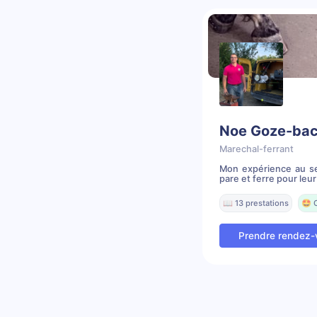
Noe Goze-ba
Marechal-ferrant
Mon expérience au se
pare et ferre pour leur o
📖 13 prestations
🤩 
Prendre rendez-