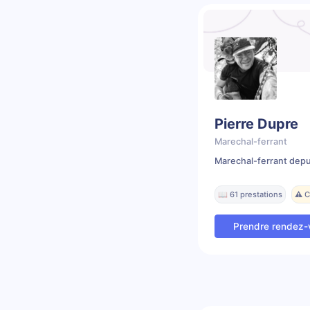
Pierre Dupre
Marechal-ferrant
Marechal-ferrant depu
📖 61 prestations
⚠️ 
Prendre rendez-