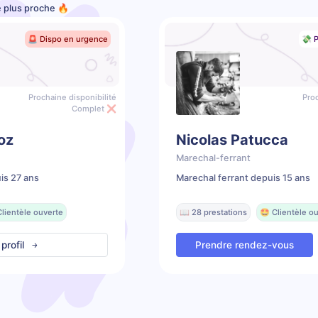
e plus proche 🔥
🚨 Dispo en urgence
💸 P
Prochaine disponibilité
Proc
Complet ❌
oz
Nicolas Patucca
Marechal-ferrant
is 27 ans
Marechal ferrant depuis 15 ans
Clientèle ouverte
📖 28 prestations
🤩 Clientèle o
 profil
Prendre rendez-vous