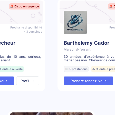
🚨 Dispo en urgence
🚨 
Prochaine disponibilité
Proc
< 3 semaines
echeur
Barthelemy Cador
Marechal-ferrant
plus de 10 ans, sérieux,
30 années d'expérience à vot
lliant ...
métier passion. Chevaux de com
Clientèle ouverte
📖 5 prestations
⚠️ Clientèle pr
vous
Profil
Prendre rendez-vous