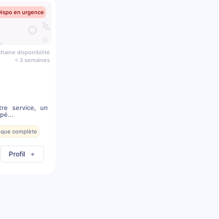
Dispo en urgence
haine disponibilité
< 3 semaines
re service, un
pé...
esque complète
Profil