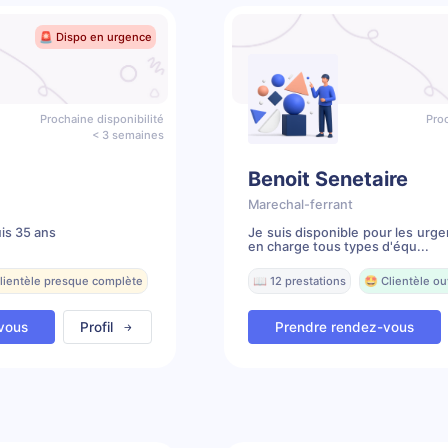
🚨 Dispo en urgence
Prochaine disponibilité
Proc
< 3 semaines
Benoit Senetaire
Marechal-ferrant
is 35 ans
Je suis disponible pour les urg
en charge tous types d'équ...
Clientèle presque complète
📖 12 prestations
🤩 Clientèle ou
vous
Profil
Prendre rendez-vous