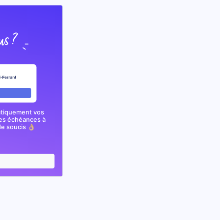
atiquement vos
nes échéances à
e soucis 👌🏼