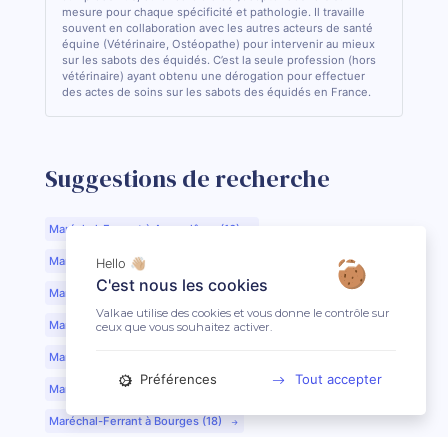
mesure pour chaque spécificité et pathologie. Il travaille
souvent en collaboration avec les autres acteurs de santé
équine (Vétérinaire, Ostéopathe) pour intervenir au mieux
sur les sabots des équidés. C’est la seule profession (hors
vétérinaire) ayant obtenu une dérogation pour effectuer
des actes de soins sur les sabots des équidés en France.
Suggestions de recherche
Maréchal-Ferrant à Angoulême (16)
Maréchal-Ferrant à Aurillac (15)
Hello 👋🏼
C'est nous les cookies
Maréchal-Ferrant à Argentan (61)
Valkae utilise des cookies et vous donne le contrôle sur
Maréchal-Ferrant à Bar-le-Duc (55)
ceux que vous souhaitez activer.
Maréchal-Ferrant à Beauvais (60)
Préférences
Tout accepter
Maréchal-Ferrant à Bordeaux (33)
Maréchal-Ferrant à Bourges (18)