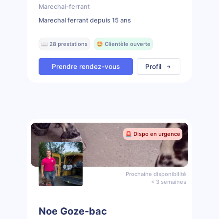
Marechal-ferrant
Marechal ferrant depuis 15 ans
📖 28 prestations
🤩 Clientèle ouverte
Prendre rendez-vous
Profil
🚨 Dispo en urgence
Prochaine disponibilité
< 3 semaines
Noe Goze-bac