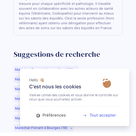
mesure pour chaque spécificité et pathologie. Il travaille
souvent en collaboration avec les autres acteurs de santé
équine (Vétérinaire, Ostéopathe) pour intervenir au mieux
sur les sabots des équidés. C’est la seule profession (hors
vétérinaire) ayant obtenu une dérogation pour effectuer
des actes de soins sur les sabots des équidés en France.
Suggestions de recherche
Maréchal-Ferrant à Angoulême (16)
Maréchal-Ferrant à Aurillac (15)
Hello 👋🏼
C'est nous les cookies
Maréchal-Ferrant à Argentan (61)
Valkae utilise des cookies et vous donne le contrôle sur
Maréchal-Ferrant à Bar-le-Duc (55)
ceux que vous souhaitez activer.
Maréchal-Ferrant à Beauvais (60)
Préférences
Tout accepter
Maréchal-Ferrant à Bordeaux (33)
Maréchal-Ferrant à Bourges (18)