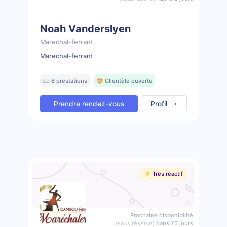
Noah Vanderslyen
Marechal-ferrant
Marechal-ferrant
📖 6 prestations
🤩 Clientèle ouverte
Prendre rendez-vous
Profil
⚡️ Très réactif
Prochaine disponibilité
(sous réserve)
dans 25 jours