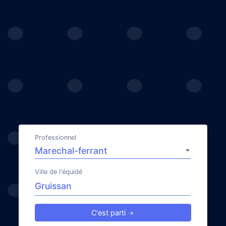
Professionnel
Ville de l'équidé
C'est parti