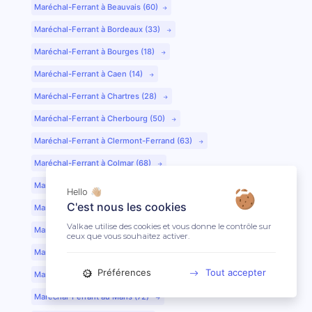
Maréchal-Ferrant à Beauvais (60)
Maréchal-Ferrant à Bordeaux (33)
Maréchal-Ferrant à Bourges (18)
Maréchal-Ferrant à Caen (14)
Maréchal-Ferrant à Chartres (28)
Maréchal-Ferrant à Cherbourg (50)
Maréchal-Ferrant à Clermont-Ferrand (63)
Maréchal-Ferrant à Colmar (68)
Maréchal-Ferrant à Dijon (21)
Hello 👋🏼
C'est nous les cookies
Maréchal-Ferrant à Evreux (27)
Valkae utilise des cookies et vous donne le contrôle sur
Maréchal-Ferrant à Fontainebleau (77)
ceux que vous souhaitez activer.
Maréchal-Ferrant à Grenoble (38)
Préférences
Tout accepter
Maréchal-Ferrant à Guéret (23)
Maréchal-Ferrant au Mans (72)