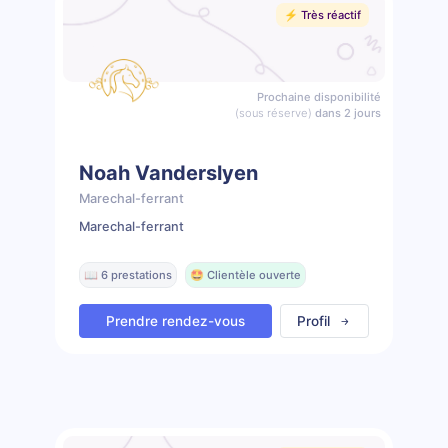
⚡️ Très réactif
Prochaine disponibilité
(sous réserve)
dans 2 jours
Noah Vanderslyen
Marechal-ferrant
Marechal-ferrant
📖 6 prestations
🤩 Clientèle ouverte
Prendre rendez-vous
Profil