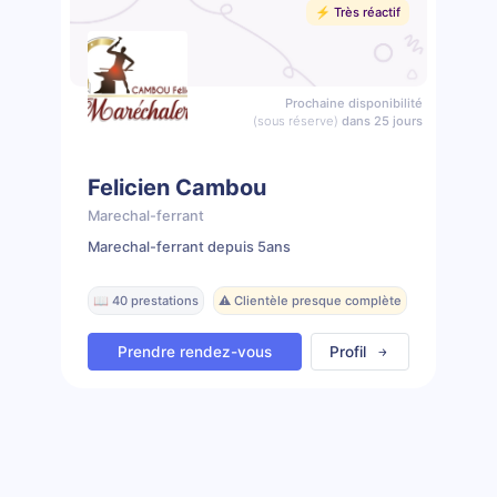
⚡️ Très réactif
Prochaine disponibilité
(sous réserve)
dans 25 jours
Felicien Cambou
Marechal-ferrant
Marechal-ferrant depuis 5ans
📖 40 prestations
⚠️ Clientèle presque complète
Prendre rendez-vous
Profil