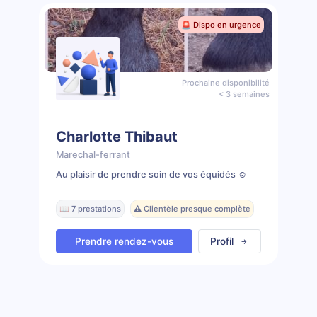
🚨 Dispo en urgence
Prochaine disponibilité
< 3 semaines
Charlotte Thibaut
Marechal-ferrant
Au plaisir de prendre soin de vos équidés ☺️
📖 7 prestations
⚠️ Clientèle presque complète
Prendre rendez-vous
Profil