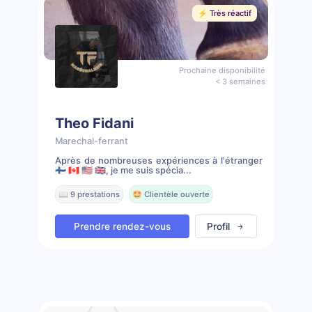
⚡️ Très réactif
Prochaine disponibilité
< 3 semaines
Theo Fidani
Marechal-ferrant
Après de nombreuses expériences à l'étranger
🇫🇮 🇨🇦 🇺🇸 🇬🇧, je me suis spécia...
📖 9 prestations
🤩 Clientèle ouverte
Prendre rendez-vous
Profil