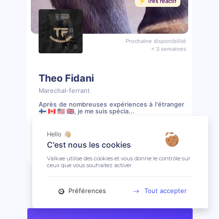
⚡️ Très réactif
Prochaine disponibilité
< 3 semaines
Theo Fidani
Marechal-ferrant
Après de nombreuses expériences à l'étranger
🇫🇮 🇨🇦 🇺🇸 🇬🇧, je me suis spécia...
📖 9 prestations
🤩 Clientèle ouverte
Hello 👋🏼
C'est nous les cookies
Prendre rendez-vous
Profil
Valkae utilise des cookies et vous donne le contrôle sur
ceux que vous souhaitez activer.
Préférences
Tout accepter