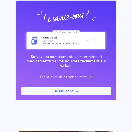
Suivez les compléments alimentaires et
médicaments de vos équidés facilement sur
Valkae.
C'est gratuit et sans limite 🚀
Je me lance