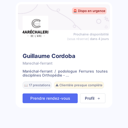
🚨 Dispo en urgence
Prochaine disponibilité
(sous réserve)
dans 4 jours
Guillaume Cordoba
Marechal-ferrant
Maréchal-ferrant / podologue Ferrures toutes
disciplines Orthopédie - ...
📖 17 prestations
⚠️ Clientèle presque complète
Prendre rendez-vous
Profil