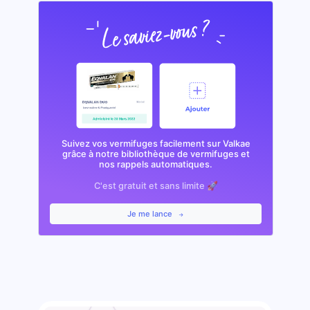
Suivez vos vermifuges facilement sur Valkae
grâce à notre bibliothèque de vermifuges et
nos rappels automatiques.
C'est gratuit et sans limite 🚀
Je me lance