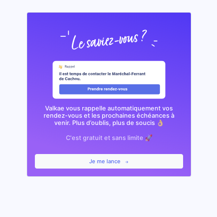
Valkae vous rappelle automatiquement vos
rendez-vous et les prochaines échéances à
venir. Plus d’oublis, plus de soucis 👌🏼
C'est gratuit et sans limite 🚀
Je me lance