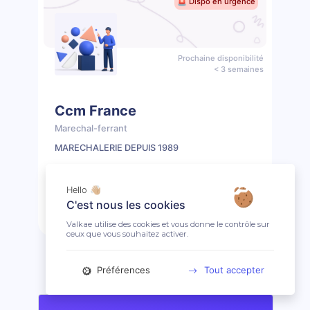
🚨 Dispo en urgence
Prochaine disponibilité
< 3 semaines
Ccm France
Marechal-ferrant
MARECHALERIE DEPUIS 1989
📖 1 prestation
🤩 Clientèle ouverte
Hello 👋🏼
C'est nous les cookies
Prendre rendez-vous
Profil
Valkae utilise des cookies et vous donne le contrôle sur
ceux que vous souhaitez activer.
Préférences
Tout accepter