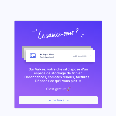
Sur Valkae, votre cheval dispose d'un
espace de stockage de fichier.
Ordonnances, comptes rendus, factures...
Déposez ce qu'il vous plait ☺️
C'est gratuit 🚀
Je me lance