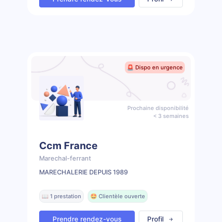
🚨 Dispo en urgence
Prochaine disponibilité
< 3 semaines
Ccm France
Marechal-ferrant
MARECHALERIE DEPUIS 1989
📖 1 prestation
🤩 Clientèle ouverte
Prendre rendez-vous
Profil