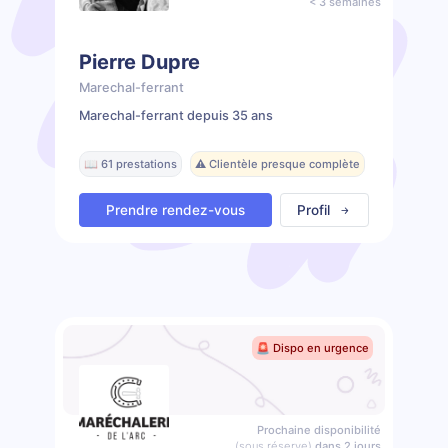
< 3 semaines
Pierre Dupre
Marechal-ferrant
Marechal-ferrant depuis 35 ans
📖 61 prestations
⚠️ Clientèle presque complète
Prendre rendez-vous
Profil
🚨 Dispo en urgence
Prochaine disponibilité
(sous réserve)
dans 2 jours