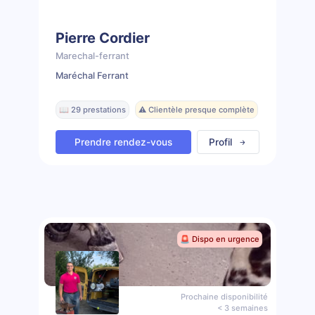
Pierre Cordier
Marechal-ferrant
Maréchal Ferrant
📖 29 prestations
⚠️ Clientèle presque complète
Prendre rendez-vous
Profil
🚨 Dispo en urgence
Prochaine disponibilité
< 3 semaines