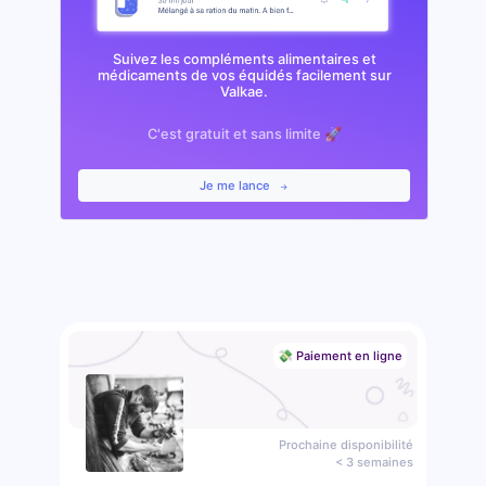
Suivez les compléments alimentaires et
médicaments de vos équidés facilement sur
Valkae.
C'est gratuit et sans limite 🚀
Je me lance
💸 Paiement en ligne
Prochaine disponibilité
< 3 semaines