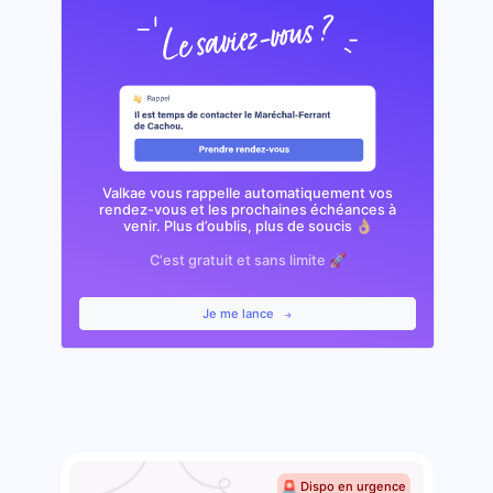
Valkae vous rappelle automatiquement vos
rendez-vous et les prochaines échéances à
venir. Plus d’oublis, plus de soucis 👌🏼
C'est gratuit et sans limite 🚀
Je me lance
🚨 Dispo en urgence