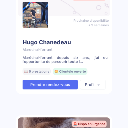
Prochaine disponibilité
< 3 semaines
Hugo Chanedeau
Marechal-ferrant
Maréchal-ferrant depuis six ans, j’ai eu
l’opportunité de parcourir toute l...
📖 6 prestations
🤩 Clientèle ouverte
Prendre rendez-vous
Profil
🚨 Dispo en urgence