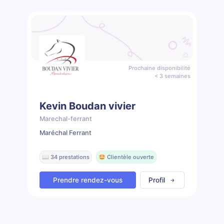
Prochaine disponibilité
< 3 semaines
Kevin Boudan vivier
Marechal-ferrant
Maréchal Ferrant
📖 34 prestations
🤩 Clientèle ouverte
Prendre rendez-vous
Profil