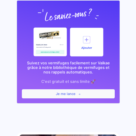
Suivez vos vermifuges facilement sur Valkae
grâce à notre bibliothèque de vermifuges et
nos rappels automatiques.
C'est gratuit et sans limite 🚀
Je me lance