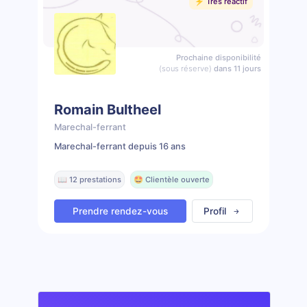
⚡️ Très réactif
Prochaine disponibilité
(sous réserve)
dans 11 jours
Romain Bultheel
Marechal-ferrant
Marechal-ferrant depuis 16 ans
📖 12 prestations
🤩 Clientèle ouverte
Prendre rendez-vous
Profil