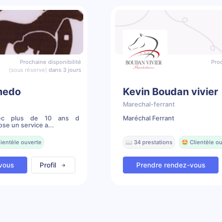
Prochaine disponibilité
Proc
(sous réserve)
dans 3 jours
medo
Kevin Boudan vivier
Marechal-ferrant
avec plus de 10 ans d
Maréchal Ferrant
se un service a...
lientèle ouverte
📖 34 prestations
🤩 Clientèle o
vous
Profil
Prendre rendez-vous