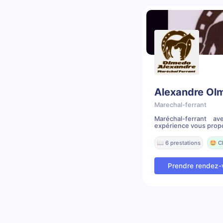
Alexandre Ol
Marechal-ferrant
Maréchal-ferrant 
expérience vous propo
📖 6 prestations
🤩 C
Prendre rendez-