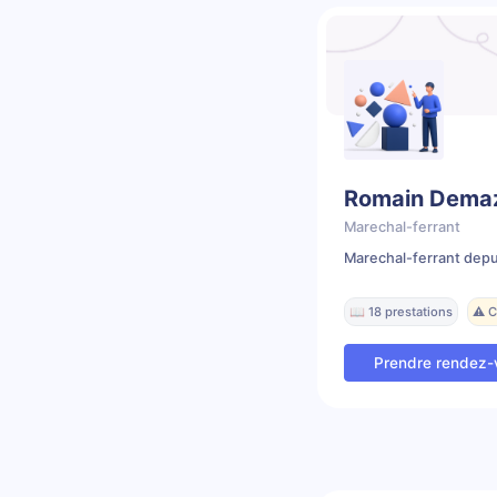
Romain Dema
Marechal-ferrant
Marechal-ferrant depu
📖 18 prestations
⚠️ 
Prendre rendez-