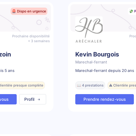
🚨 Dispo en urgence
💸 P
Prochaine disponibilité
Proc
< 3 semaines
zoin
Kevin Bourgois
Marechal-ferrant
is 5 ans
Marechal-ferrant depuis 20 ans
Clientèle presque complète
📖 4 prestations
⚠️ Clientèle pr
vous
Profil
Prendre rendez-vous