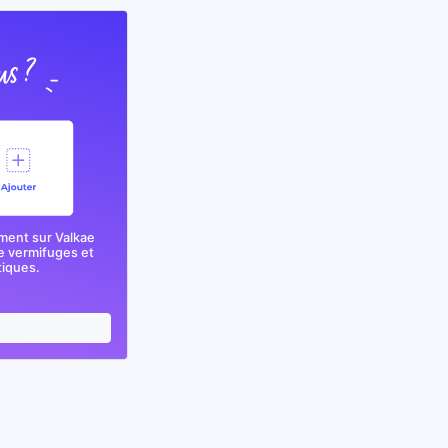
ment sur Valkae
e vermifuges et
tiques.