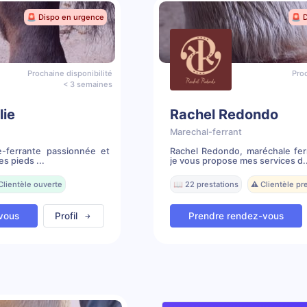
🚨 Dispo en urgence
🚨 
Prochaine disponibilité
Proc
< 3 semaines
lie
Rachel Redondo
Marechal-ferrant
e-ferrante passionnée et
Rachel Redondo, maréchale fer
s pieds ...
je vous propose mes services d..
Clientèle ouverte
📖 22 prestations
⚠️ Clientèle p
vous
Profil
Prendre rendez-vous