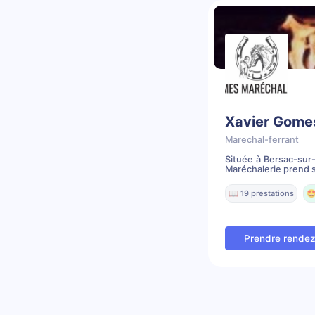
Xavier Gome
Marechal-ferrant
Située à Bersac-sur-
Maréchalerie prend s
📖 19 prestations
🤩
Prendre rende