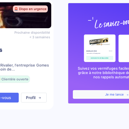
🚨 Dispo en urgence
Prochaine disponibilité
< 3 semaines
s
Rivalier, l'entreprise Gomes
Suivez vos vermifuges facile
oin de...
grâce à notre bibliothèque d
nos rappels automa
 Clientèle ouverte
Je me lance
z-vous
Profil