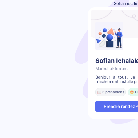
Sofian est l
Sofian Ichalal
Marechal-ferrant
Bonjour à tous, Je
fraichement installé pr
📖 6 prestations
🤩 C
Prendre rendez-