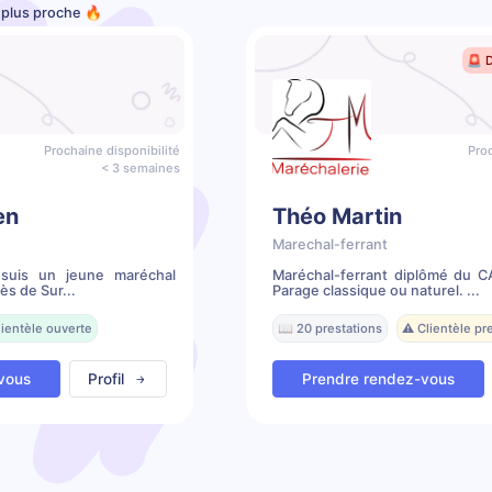
e plus proche 🔥
🚨 
Prochaine disponibilité
Proc
< 3 semaines
en
Théo Martin
Marechal-ferrant
 suis un jeune maréchal
Maréchal-ferrant diplômé du 
ès de Sur...
Parage classique ou naturel. ...
lientèle ouverte
📖 20 prestations
⚠️ Clientèle p
vous
Profil
Prendre rendez-vous