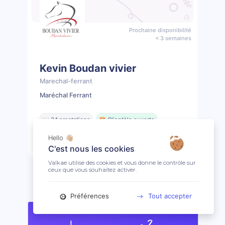
Prochaine disponibilité
< 3 semaines
Kevin Boudan vivier
Marechal-ferrant
Maréchal Ferrant
📖 34 prestations
🤩 Clientèle ouverte
Hello 👋🏼
Prendre rendez-vous
Profil
C'est nous les cookies
Valkae utilise des cookies et vous donne le contrôle sur
ceux que vous souhaitez activer.
Préférences
Tout accepter