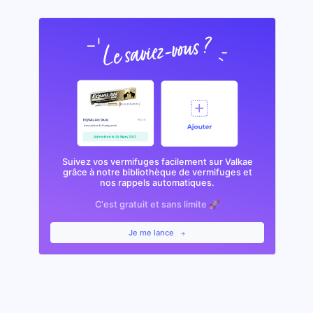
Suivez vos vermifuges facilement sur Valkae
grâce à notre bibliothèque de vermifuges et
nos rappels automatiques.
C'est gratuit et sans limite 🚀
Je me lance