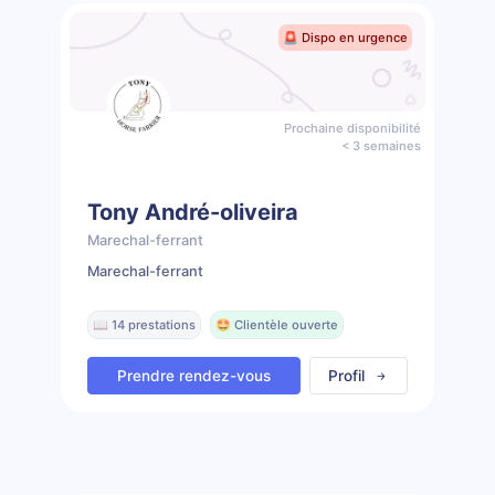
🚨 Dispo en urgence
Prochaine disponibilité
< 3 semaines
Tony André-oliveira
Marechal-ferrant
Marechal-ferrant
📖 14 prestations
🤩 Clientèle ouverte
Prendre rendez-vous
Profil