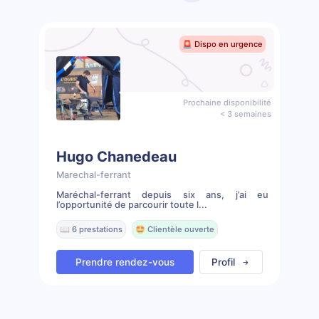
🚨 Dispo en urgence
Prochaine disponibilité
< 3 semaines
Hugo Chanedeau
Marechal-ferrant
Maréchal-ferrant depuis six ans, j’ai eu
l’opportunité de parcourir toute l...
📖 6 prestations
🤩 Clientèle ouverte
Prendre rendez-vous
Profil