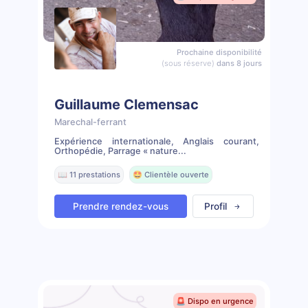
Prochaine disponibilité
(sous réserve)
dans 8 jours
Guillaume Clemensac
Marechal-ferrant
Expérience internationale, Anglais courant,
Orthopédie, Parrage « nature...
📖 11 prestations
🤩 Clientèle ouverte
Prendre rendez-vous
Profil
🚨 Dispo en urgence