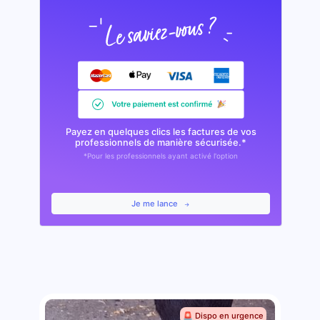
Payez en quelques clics les factures de vos
professionnels de manière sécurisée.*
*Pour les professionnels ayant activé l'option
Je me lance
🚨 Dispo en urgence