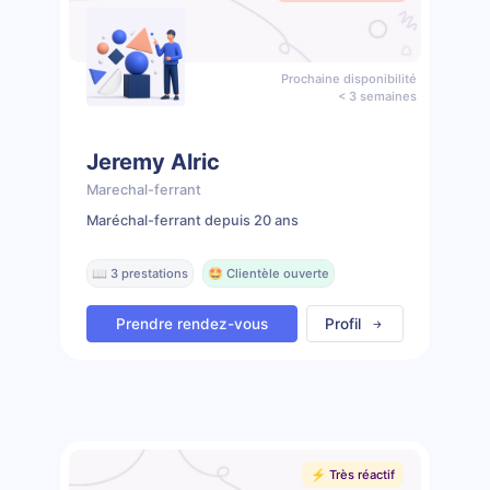
Prochaine disponibilité
< 3 semaines
Jeremy Alric
Marechal-ferrant
Maréchal-ferrant depuis 20 ans
📖 3 prestations
🤩 Clientèle ouverte
Prendre rendez-vous
Profil
⚡️ Très réactif