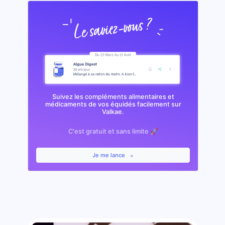
Suivez les compléments alimentaires et
médicaments de vos équidés facilement sur
Valkae.
C'est gratuit et sans limite 🚀
Je me lance