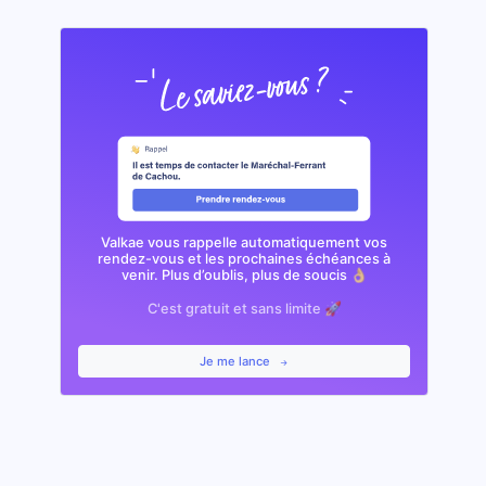
Valkae vous rappelle automatiquement vos
rendez-vous et les prochaines échéances à
venir. Plus d’oublis, plus de soucis 👌🏼
C'est gratuit et sans limite 🚀
Je me lance