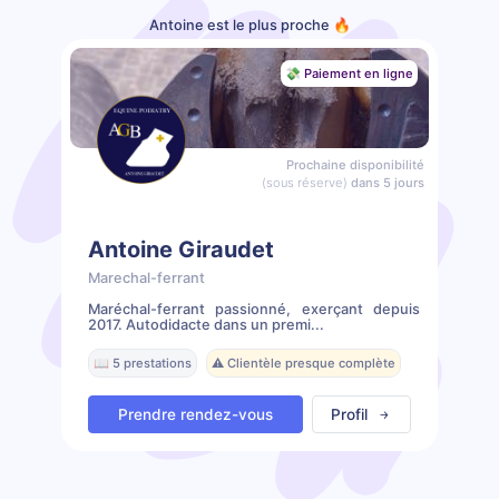
Antoine est le plus proche 🔥
💸 Paiement en ligne
Prochaine disponibilité
(sous réserve)
dans 5 jours
Antoine Giraudet
Marechal-ferrant
Maréchal-ferrant passionné, exerçant depuis
2017. Autodidacte dans un premi...
📖 5 prestations
⚠️ Clientèle presque complète
Prendre rendez-vous
Profil