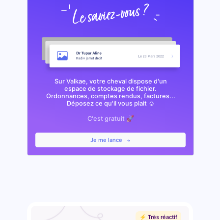
Sur Valkae, votre cheval dispose d'un
espace de stockage de fichier.
Ordonnances, comptes rendus, factures...
Déposez ce qu'il vous plait ☺️
C'est gratuit 🚀
Je me lance
⚡️ Très réactif