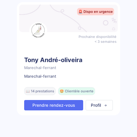
🚨 Dispo en urgence
Prochaine disponibilité
< 3 semaines
Tony André-oliveira
Marechal-ferrant
Marechal-ferrant
📖 14 prestations
🤩 Clientèle ouverte
Prendre rendez-vous
Profil