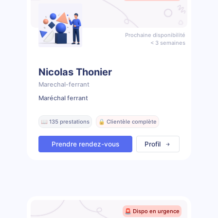
Prochaine disponibilité
< 3 semaines
Nicolas Thonier
Marechal-ferrant
Maréchal ferrant
📖 135 prestations
🔒 Clientèle complète
Prendre rendez-vous
Profil
🚨 Dispo en urgence