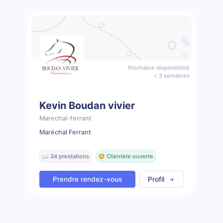
Prochaine disponibilité
< 3 semaines
Kevin Boudan vivier
Marechal-ferrant
Maréchal Ferrant
📖 34 prestations
🤩 Clientèle ouverte
Prendre rendez-vous
Profil