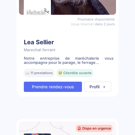
Prochaine disponibilité
(sous réserve)
dans 2 jours
Lea Sellier
Marechal-ferrant
Notre entreprise de maréchalerie vous
accompagne pour le parage, le ferrage...
📖 11 prestations
🤩 Clientèle ouverte
Prendre rendez-vous
Profil
🚨 Dispo en urgence