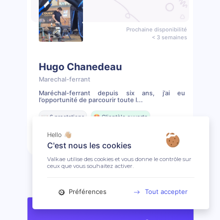
Prochaine disponibilité
< 3 semaines
Hugo Chanedeau
Marechal-ferrant
Maréchal-ferrant depuis six ans, j’ai eu
l’opportunité de parcourir toute l...
📖 6 prestations
🤩 Clientèle ouverte
Hello 👋🏼
Prendre rendez-vous
Profil
C'est nous les cookies
Valkae utilise des cookies et vous donne le contrôle sur
ceux que vous souhaitez activer.
Préférences
Tout accepter