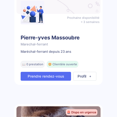
Prochaine disponibilité
< 3 semaines
Pierre-yves Massoubre
Marechal-ferrant
Maréchal-ferrant depuis 23 ans
📖 0 prestation
🤩 Clientèle ouverte
Prendre rendez-vous
Profil
🚨 Dispo en urgence