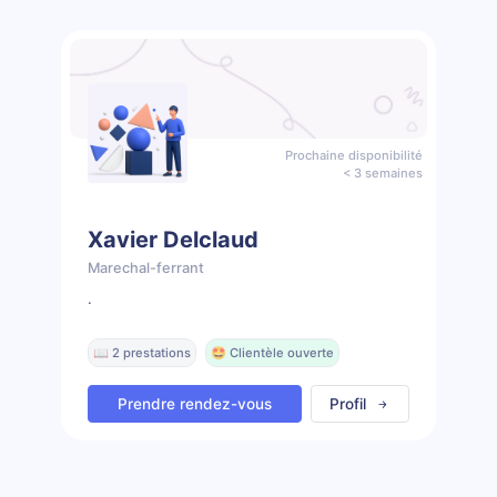
Prochaine disponibilité
< 3 semaines
Xavier Delclaud
Marechal-ferrant
.
📖 2 prestations
🤩 Clientèle ouverte
Prendre rendez-vous
Profil