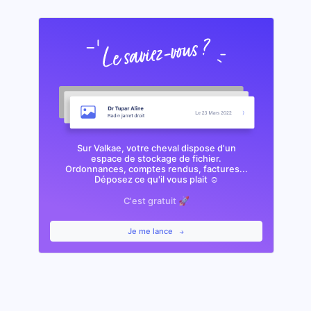
Sur Valkae, votre cheval dispose d'un
espace de stockage de fichier.
Ordonnances, comptes rendus, factures...
Déposez ce qu'il vous plait ☺️
C'est gratuit 🚀
Je me lance