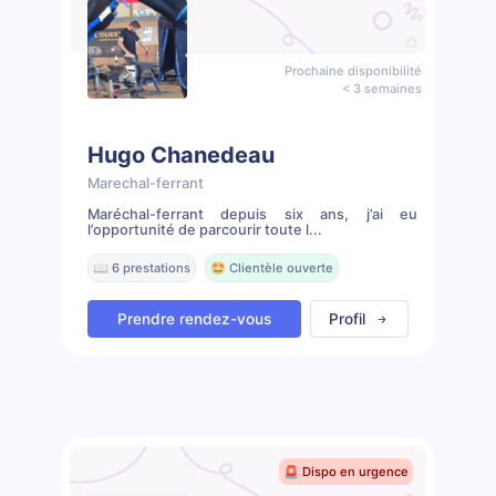
Prochaine disponibilité
< 3 semaines
Hugo Chanedeau
Marechal-ferrant
Maréchal-ferrant depuis six ans, j’ai eu
l’opportunité de parcourir toute l...
📖 6 prestations
🤩 Clientèle ouverte
Prendre rendez-vous
Profil
🚨 Dispo en urgence