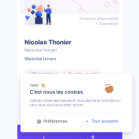
Prochaine disponibilité
< 3 semaines
Nicolas Thonier
Marechal-ferrant
Maréchal ferrant
📖 135 prestations
🔒 Clientèle complète
Hello 👋🏼
Prendre rendez-vous
Profil
C'est nous les cookies
Valkae utilise des cookies et vous donne le contrôle sur
ceux que vous souhaitez activer.
Préférences
Tout accepter