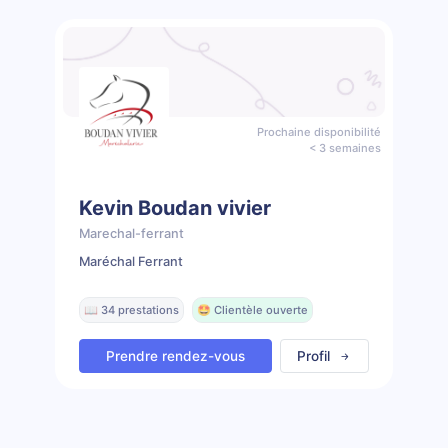
Prochaine disponibilité
< 3 semaines
Kevin Boudan vivier
Marechal-ferrant
Maréchal Ferrant
📖 34 prestations
🤩 Clientèle ouverte
Prendre rendez-vous
Profil