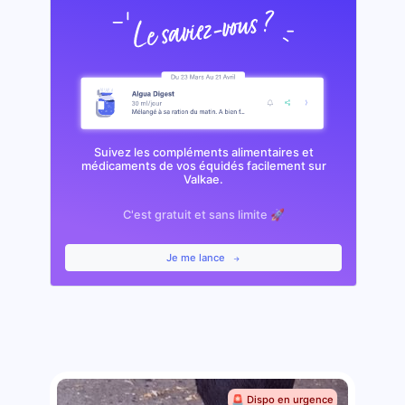
Suivez les compléments alimentaires et
médicaments de vos équidés facilement sur
Valkae.
C'est gratuit et sans limite 🚀
Je me lance
🚨 Dispo en urgence