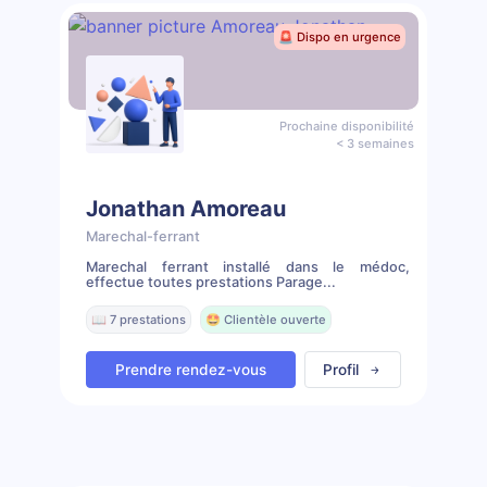
🚨 Dispo en urgence
Prochaine disponibilité
< 3 semaines
Jonathan Amoreau
Marechal-ferrant
Marechal ferrant installé dans le médoc,
effectue toutes prestations Parage...
📖 7 prestations
🤩 Clientèle ouverte
Prendre rendez-vous
Profil