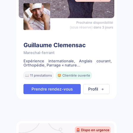
Prochaine disponibilité
(sous réserve)
dans 3 jours
Guillaume Clemensac
Marechal-ferrant
Expérience internationale, Anglais courant,
Orthopédie, Parrage « nature...
📖 11 prestations
🤩 Clientèle ouverte
Prendre rendez-vous
Profil
🚨 Dispo en urgence