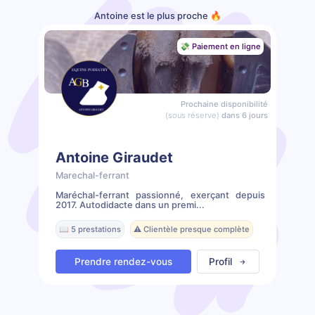
Antoine est le plus proche 🔥
💸 Paiement en ligne
Prochaine disponibilité
(sous réserve)
dans 6 jours
Antoine Giraudet
Marechal-ferrant
Maréchal-ferrant passionné, exerçant depuis
2017. Autodidacte dans un premi...
📖 5 prestations
⚠️ Clientèle presque complète
Prendre rendez-vous
Profil