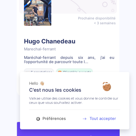
Prochaine disponibilité
< 3 semaines
Hugo Chanedeau
Marechal-ferrant
Maréchal-ferrant depuis six ans, j’ai eu
l’opportunité de parcourir toute l...
📖 6 prestations
🤩 Clientèle ouverte
Hello 👋🏼
Prendre rendez-vous
Profil
C'est nous les cookies
Valkae utilise des cookies et vous donne le contrôle sur
ceux que vous souhaitez activer.
Préférences
Tout accepter