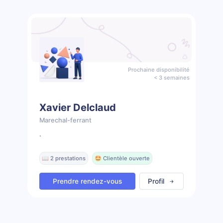
Prochaine disponibilité
< 3 semaines
Xavier Delclaud
Marechal-ferrant
.
📖 2 prestations
🤩 Clientèle ouverte
Prendre rendez-vous
Profil