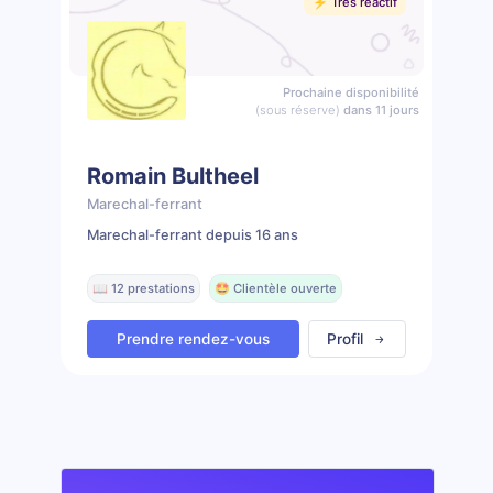
⚡️ Très réactif
Prochaine disponibilité
(sous réserve)
dans 11 jours
Romain Bultheel
Marechal-ferrant
Marechal-ferrant depuis 16 ans
📖 12 prestations
🤩 Clientèle ouverte
Prendre rendez-vous
Profil