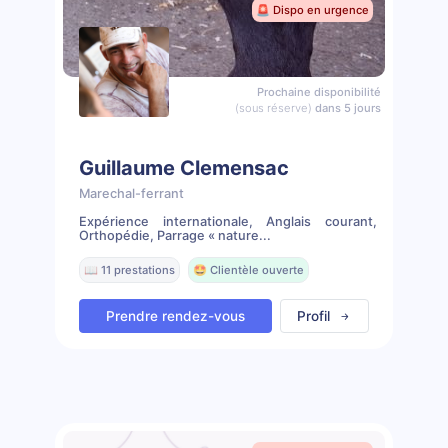
🚨 Dispo en urgence
Prochaine disponibilité
(sous réserve)
dans 5 jours
Guillaume Clemensac
Marechal-ferrant
Expérience internationale, Anglais courant,
Orthopédie, Parrage « nature...
📖 11 prestations
🤩 Clientèle ouverte
Prendre rendez-vous
Profil