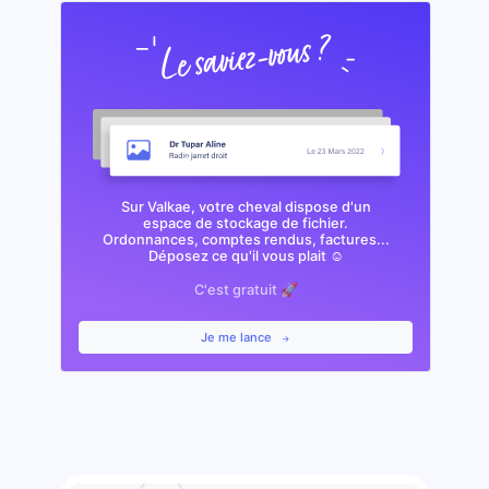
Sur Valkae, votre cheval dispose d'un
espace de stockage de fichier.
Ordonnances, comptes rendus, factures...
Déposez ce qu'il vous plait ☺️
C'est gratuit 🚀
Je me lance