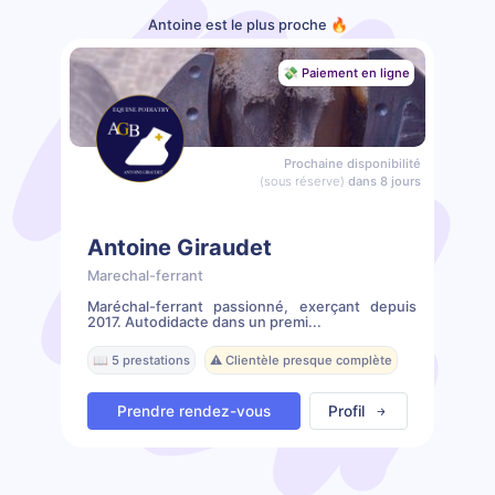
Antoine est le plus proche 🔥
💸 Paiement en ligne
Prochaine disponibilité
(sous réserve)
dans 8 jours
Antoine Giraudet
Marechal-ferrant
Maréchal-ferrant passionné, exerçant depuis
2017. Autodidacte dans un premi...
📖 5 prestations
⚠️ Clientèle presque complète
Prendre rendez-vous
Profil