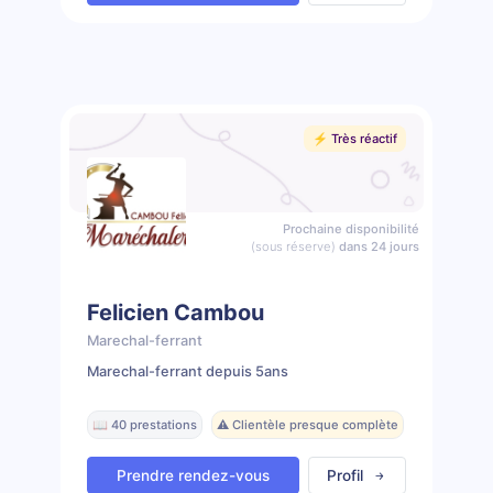
⚡️ Très réactif
Prochaine disponibilité
(sous réserve)
dans 24 jours
Felicien Cambou
Marechal-ferrant
Marechal-ferrant depuis 5ans
📖 40 prestations
⚠️ Clientèle presque complète
Prendre rendez-vous
Profil