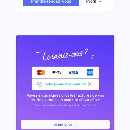
Prendre rendez-vous
Profil
Payez en quelques clics les factures de vos
professionnels de manière sécurisée.*
*Pour les professionnels ayant activé l'option
Je me lance