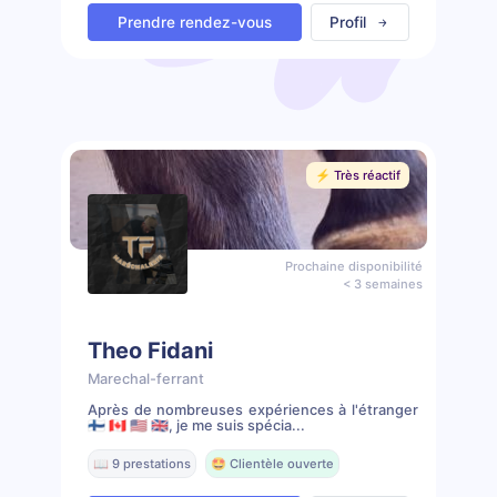
Prendre rendez-vous
Profil
⚡️ Très réactif
Prochaine disponibilité
< 3 semaines
Theo Fidani
Marechal-ferrant
Après de nombreuses expériences à l'étranger
🇫🇮 🇨🇦 🇺🇸 🇬🇧, je me suis spécia...
📖 9 prestations
🤩 Clientèle ouverte