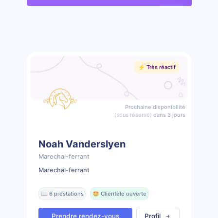
⚡️ Très réactif
Prochaine disponibilité
(sous réserve)
dans 3 jours
Noah Vanderslyen
Marechal-ferrant
Marechal-ferrant
📖 6 prestations
🤩 Clientèle ouverte
Prendre rendez-vous
Profil