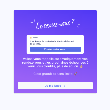
Valkae vous rappelle automatiquement vos
rendez-vous et les prochaines échéances à
venir. Plus d’oublis, plus de soucis 👌🏼
C'est gratuit et sans limite 🚀
Je me lance