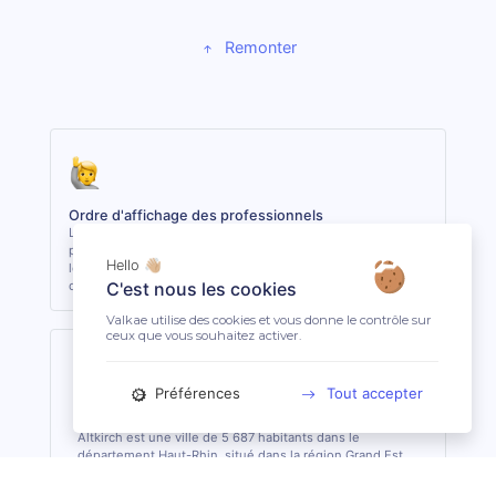
Remonter
Ordre d'affichage des professionnels
Les 3 premiers professionnels affichés sont les plus
proches du lieu demandé. Les autres sont classés selon
Hello 👋🏼
leur réactivité et leur niveau de clientèle, indépendamment
de la distance.
C'est nous les cookies
Valkae utilise des cookies et vous donne le contrôle sur
ceux que vous souhaitez activer.
Préférences
Tout accepter
Altkirch (68130)
Altkirch est une ville de 5 687 habitants dans le
département Haut-Rhin, situé dans la région Grand Est.