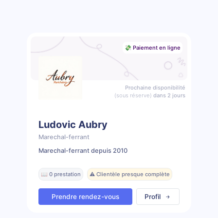
💸 Paiement en ligne
Prochaine disponibilité
(sous réserve)
dans 2 jours
Ludovic Aubry
Marechal-ferrant
Marechal-ferrant depuis 2010
📖 0 prestation
⚠️ Clientèle presque complète
Prendre rendez-vous
Profil