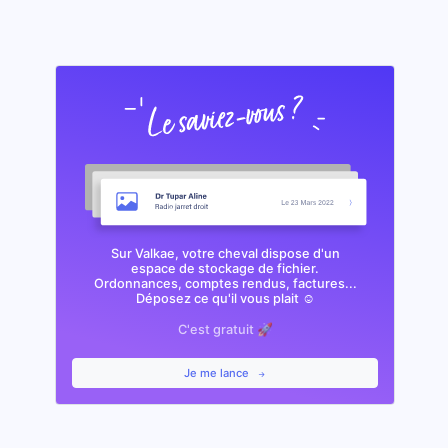
Sur Valkae, votre cheval dispose d'un
espace de stockage de fichier.
Ordonnances, comptes rendus, factures...
Déposez ce qu'il vous plait ☺️
C'est gratuit 🚀
Je me lance