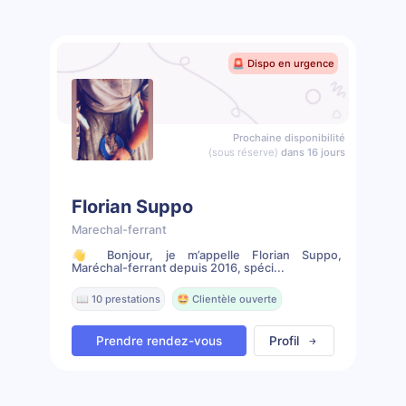
🚨 Dispo en urgence
Prochaine disponibilité
(sous réserve)
dans 16 jours
Florian Suppo
Marechal-ferrant
👋 Bonjour, je m’appelle Florian Suppo,
Maréchal-ferrant depuis 2016, spéci...
📖 10 prestations
🤩 Clientèle ouverte
Prendre rendez-vous
Profil