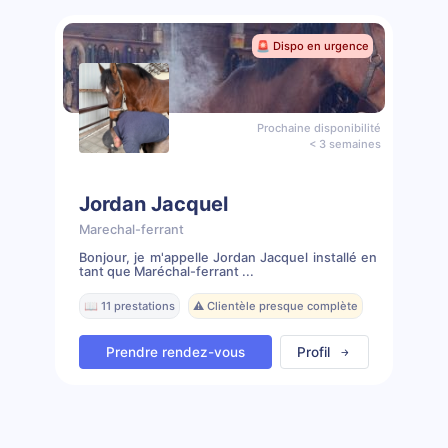
🚨 Dispo en urgence
Prochaine disponibilité
< 3 semaines
Jordan Jacquel
Marechal-ferrant
Bonjour, je m'appelle Jordan Jacquel installé en
tant que Maréchal-ferrant ...
📖 11 prestations
⚠️ Clientèle presque complète
Prendre rendez-vous
Profil