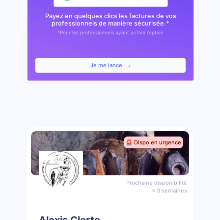
Payez en quelques clics les factures de vos
professionnels de manière sécurisée.*
*Pour les professionnels ayant activé l'option
Je me lance
🚨 Dispo en urgence
Prochaine disponibilité
< 3 semaines
Alexis Clerte