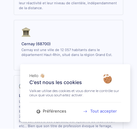
leur réactivité et leur niveau de clientèle, indépendamment
de la distance.
Cernay (68700)
Cernay est une ville de 12 057 habitants dans le
département Haut-Rhin, situé dans la région Grand Est.
Hello 👋🏼
C'est nous les cookies
Valkae utilise des cookies et vous donne le contrôle sur
ceux que vous souhaitez activer.
La profession de Maréchal-Ferrant
Le Maréchal-Ferrant est un artisan qui s’occupe d’entretenir
et de soigner les sabots des équidés en fonction de leurs
Préférences
Tout accepter
besoins. A travers sa formation obligatoire pouvant aller de
2 à 5 ans, il connait parfaitement l’anatomie, les pathologies
liées aux sabots des équidés, leur système de locomotion
etc... Bien que son titre de profession évoque le ferrage,
son expertise ne se limite pas à ferrer les équidés, mais
également à entretenir et soigner tous les types d’équidés