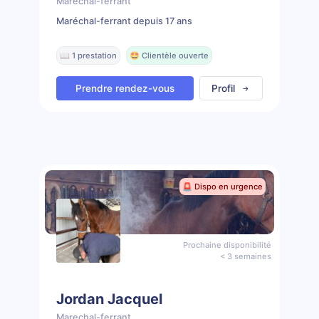
Marechal-ferrant
Maréchal-ferrant depuis 17 ans
📖 1 prestation
🤩 Clientèle ouverte
Prendre rendez-vous
Profil
🚨 Dispo en urgence
Prochaine disponibilité
< 3 semaines
Jordan Jacquel
Marechal-ferrant