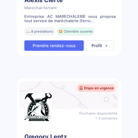
Marechal-ferrant
Entreprise AC MARECHALERIE vous propose
tout service de maréchalerie (ferru...
📖 8 prestations
🤩 Clientèle ouverte
Prendre rendez-vous
Profil
🚨 Dispo en urgence
Prochaine disponibilité
< 3 semaines
Gregory Lentz