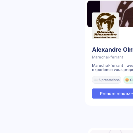
Alexandre Ol
Marechal-ferrant
Maréchal-ferrant 
expérience vous propo
📖 6 prestations
🤩 C
Prendre rendez-