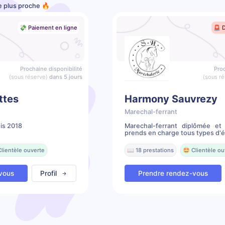
e plus proche 🔥
💸 Paiement en ligne
🚨 
Prochaine disponibilité
Proc
(sous réserve)
dans 5 jours
(sous ré
ttes
Harmony Sauvrezy
Marechal-ferrant
is 2018
Marechal-ferrant diplômée et
prends en charge tous types d'é.
Clientèle ouverte
📖 18 prestations
🤩 Clientèle ou
vous
Profil
Prendre rendez-vous