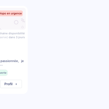
Dispo en urgence
haine disponibilité
serve)
dans 3 jours
 passionnée, je
..
verte
Profil