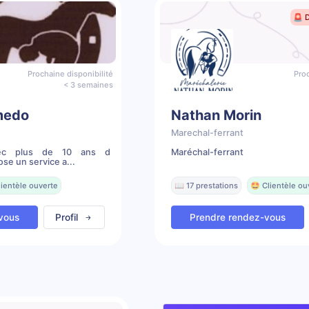
🚨 
Prochaine disponibilité
Proc
< 3 semaines
medo
Nathan Morin
Marechal-ferrant
avec plus de 10 ans d
Maréchal-ferrant
se un service a...
lientèle ouverte
📖 17 prestations
🤩 Clientèle ou
vous
Profil
Prendre rendez-vous