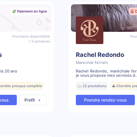
💸 Paiement en ligne
🚨 
Prochaine disponibilité
Proc
< 3 semaines
s
Rachel Redondo
Marechal-ferrant
is 20 ans
Rachel Redondo, maréchale fer
je vous propose mes services d..
lientèle presque complète
📖 22 prestations
⚠️ Clientèle p
vous
Profil
Prendre rendez-vous