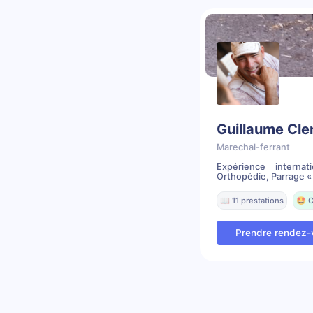
Guillaume Cl
Marechal-ferrant
Expérience internat
Orthopédie, Parrage « 
📖 11 prestations
🤩 C
Prendre rendez-