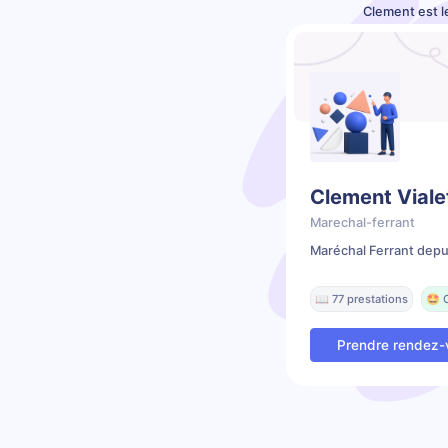
Clement est l
Clement Viale
Marechal-ferrant
Maréchal Ferrant depu
📖 77 prestations
🤩 
Prendre rendez-