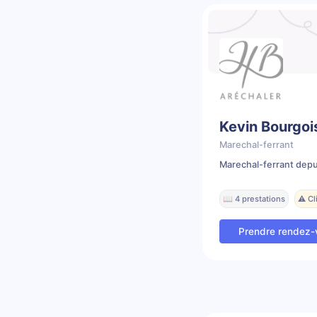
Kevin Bourgoi
Marechal-ferrant
Marechal-ferrant depu
📖 4 prestations
⚠️ C
Prendre rendez-