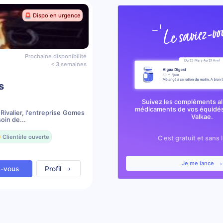
🚨 Dispo en urgence
Prochaine disponibilité
< 3 semaines
s
Suivez les compléments al
médicaments de vos équidés
Rivalier, l'entreprise Gomes
Valkae.
oin de...
 Clientèle ouverte
C'est gratuit et sans 
Je me lance
z-vous
Profil