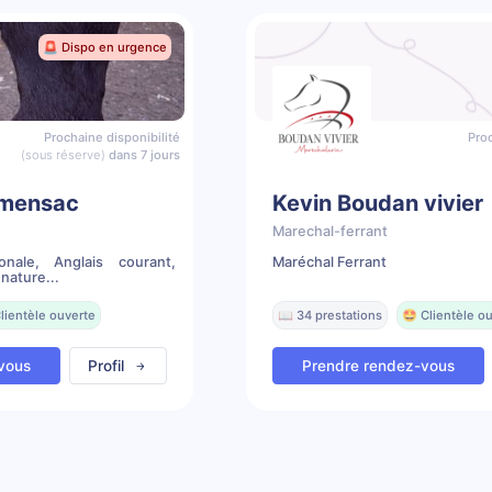
🚨 Dispo en urgence
Prochaine disponibilité
Proc
(sous réserve)
dans 7 jours
emensac
Kevin Boudan vivier
Marechal-ferrant
ionale, Anglais courant,
Maréchal Ferrant
nature...
lientèle ouverte
📖 34 prestations
🤩 Clientèle o
vous
Profil
Prendre rendez-vous