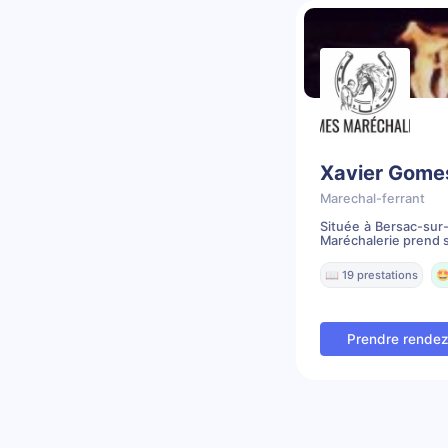
Xavier Gome
Marechal-ferrant
Située à Bersac-sur-
Maréchalerie prend s
📖 19 prestations
🤩
Prendre rende