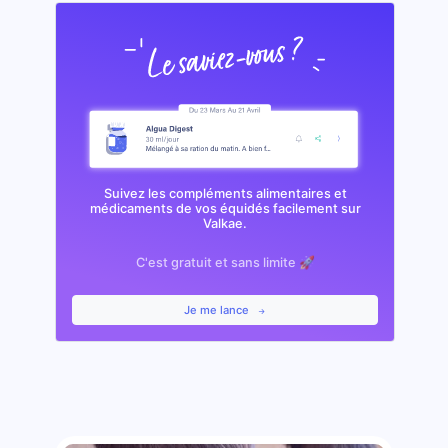
Suivez les compléments alimentaires et
médicaments de vos équidés facilement sur
Valkae.
C'est gratuit et sans limite 🚀
Je me lance