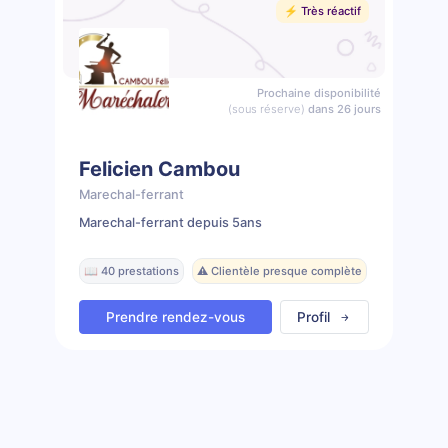
⚡️ Très réactif
Prochaine disponibilité
(sous réserve)
dans 26 jours
Felicien Cambou
Marechal-ferrant
Marechal-ferrant depuis 5ans
📖 40 prestations
⚠️ Clientèle presque complète
Prendre rendez-vous
Profil