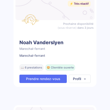
⚡️ Très réactif
Prochaine disponibilité
(sous réserve)
dans 3 jours
Noah Vanderslyen
Marechal-ferrant
Marechal-ferrant
📖 6 prestations
🤩 Clientèle ouverte
Prendre rendez-vous
Profil