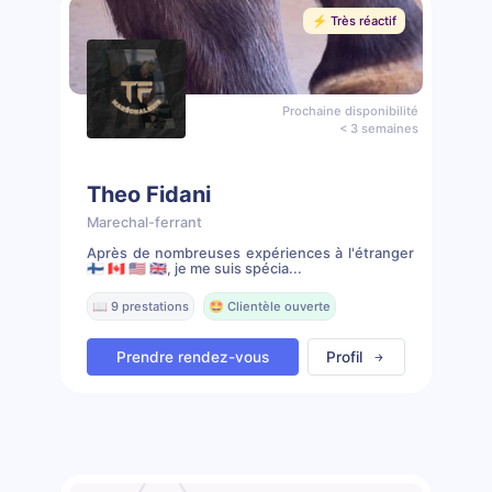
⚡️ Très réactif
Prochaine disponibilité
< 3 semaines
Theo Fidani
Marechal-ferrant
Après de nombreuses expériences à l'étranger
🇫🇮 🇨🇦 🇺🇸 🇬🇧, je me suis spécia...
📖 9 prestations
🤩 Clientèle ouverte
Prendre rendez-vous
Profil