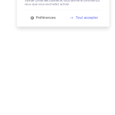
Valkae utilise des cookies et vous donne le contrôle sur
ceux que vous souhaitez activer.
Préférences
Tout accepter
📚 LIENS UTILES
Conditions Générales d'Utilisation
Mentions légales
Politique relative aux cookies
Charte des données personnelles
🙋🏼‍♀️ CONTACT