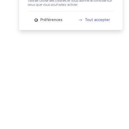
Valkae utilise des cookies et vous donne le contrôle sur
ceux que vous souhaitez activer.
Préférences
Tout accepter
📚 LIENS UTILES
Conditions Générales d'Utilisation
Mentions légales
Politique relative aux cookies
Charte des données personnelles
🙋🏼‍♀️ CONTACT