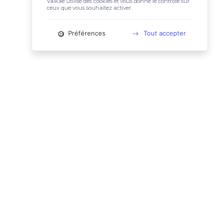
Valkae utilise des cookies et vous donne le contrôle sur
ceux que vous souhaitez activer.
Préférences
Tout accepter
📚 LIENS UTILES
Conditions Générales d'Utilisation
Mentions légales
Politique relative aux cookies
Charte des données personnelles
🙋🏼‍♀️ CONTACT