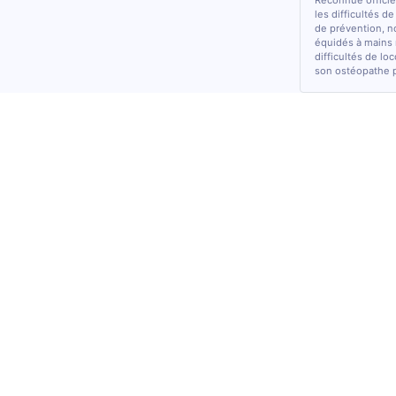
Reconnue officiel
les difficultés d
de prévention, n
équidés à mains 
difficultés de lo
son ostéopathe 