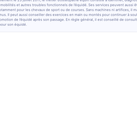
lement le 23 juillet 2011, le métier d’ostéopathe équin consiste à identifier, diagno
e mobilités et autres troubles fonctionnels de l’équidé. Ses services peuvent aussi ê
otamment pour les chevaux de sport ou de courses. Sans machines ni artifices, il m
nus. Il peut aussi conseiller des exercices en main ou montés pour continuer à sou
comotion de l’équidé après son passage. En règle général, il est conseillé de consulte
pour son équidé.