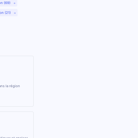
on (69)
on (21)
ns la région