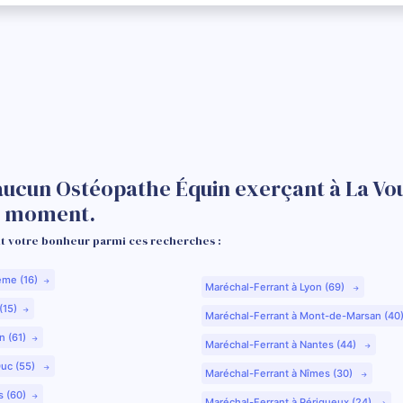
aucun Ostéopathe Équin exerçant à La Vou
e moment.
 votre bonheur parmi ces recherches :
ême (16)
Maréchal-Ferrant à Lyon (69)
(15)
Maréchal-Ferrant à Mont-de-Marsan (40
n (61)
Maréchal-Ferrant à Nantes (44)
Duc (55)
Maréchal-Ferrant à Nîmes (30)
s (60)
Maréchal-Ferrant à Périgueux (24)