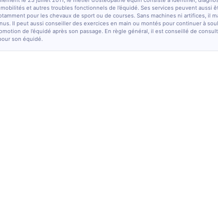
lement le 23 juillet 2011, le métier d’ostéopathe équin consiste à identifier, diagno
e mobilités et autres troubles fonctionnels de l’équidé. Ses services peuvent aussi ê
otamment pour les chevaux de sport ou de courses. Sans machines ni artifices, il m
nus. Il peut aussi conseiller des exercices en main ou montés pour continuer à sou
comotion de l’équidé après son passage. En règle général, il est conseillé de consulte
pour son équidé.