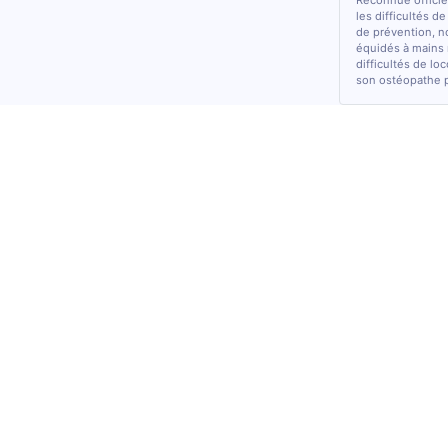
Reconnue officiel
les difficultés d
de prévention, n
équidés à mains 
difficultés de lo
son ostéopathe 