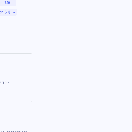
on (69)
on (21)
région