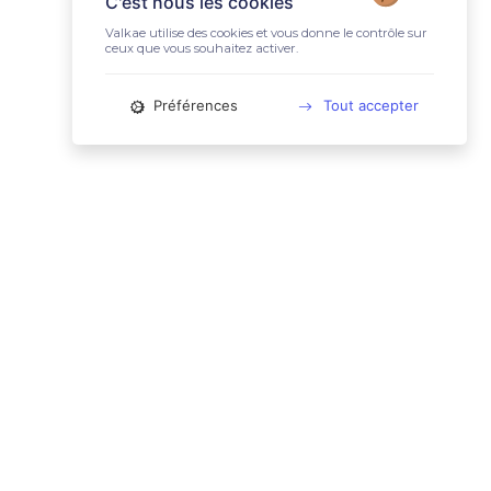
C'est nous les cookies
Valkae utilise des cookies et vous donne le contrôle sur
ceux que vous souhaitez activer.
Préférences
Tout accepter
📚 LIENS UTILES
Conditions Générales d'Utilisation
Mentions légales
Politique relative aux cookies
Charte des données personnelles