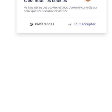
C'est nous les cookies
Valkae utilise des cookies et vous donne le contrôle sur
ceux que vous souhaitez activer.
Préférences
Tout accepter
📚 LIENS UTILES
Conditions Générales d'Utilisation
Mentions légales
Politique relative aux cookies
Charte des données personnelles