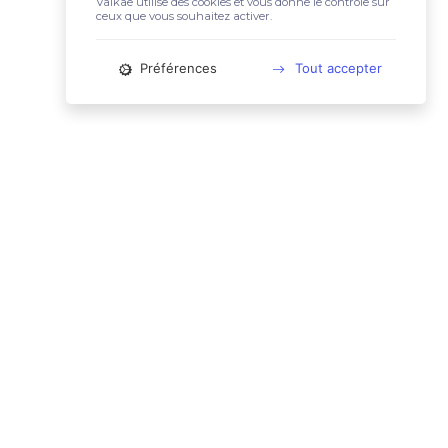
Valkae utilise des cookies et vous donne le contrôle sur
ceux que vous souhaitez activer.
Préférences
Tout accepter
📚 LIENS UTILES
Conditions Générales d'Utilisation
Mentions légales
Politique relative aux cookies
Charte des données personnelles
🙋🏼‍♀️ CONTACT