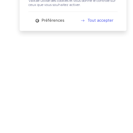
Valkae utilise des cookies et vous donne le contrôle sur
ceux que vous souhaitez activer.
Préférences
Tout accepter
📚 LIENS UTILES
Conditions Générales d'Utilisation
Mentions légales
Politique relative aux cookies
Charte des données personnelles
🙋🏼‍♀️ CONTACT