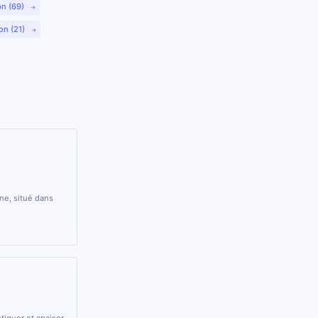
on (69)
on (21)
ne, situé dans