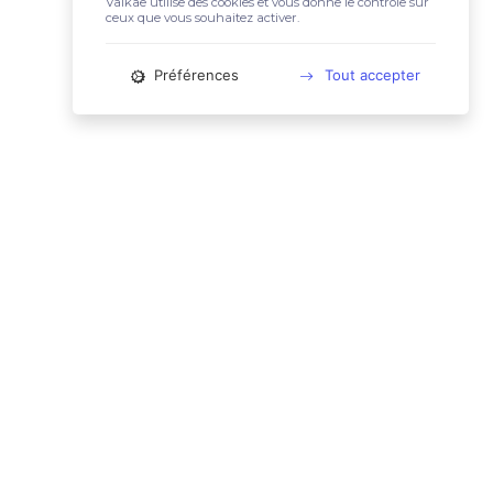
Valkae utilise des cookies et vous donne le contrôle sur
ceux que vous souhaitez activer.
Préférences
Tout accepter
📚 LIENS UTILES
Conditions Générales d'Utilisation
Mentions légales
Politique relative aux cookies
Charte des données personnelles
🙋🏼‍♀️ CONTACT