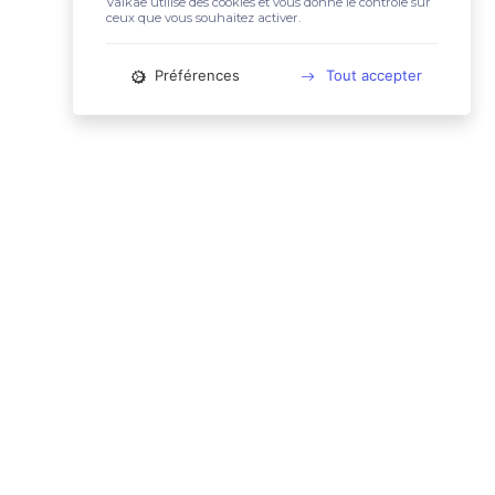
Valkae utilise des cookies et vous donne le contrôle sur
ceux que vous souhaitez activer.
Préférences
Tout accepter
📚 LIENS UTILES
Conditions Générales d'Utilisation
Mentions légales
Politique relative aux cookies
Charte des données personnelles
🙋🏼‍♀️ CONTACT