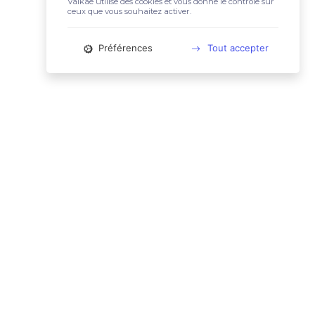
Valkae utilise des cookies et vous donne le contrôle sur
ceux que vous souhaitez activer.
Préférences
Tout accepter
📚 LIENS UTILES
Conditions Générales d'Utilisation
Mentions légales
Politique relative aux cookies
Charte des données personnelles
🙋🏼‍♀️ CONTACT