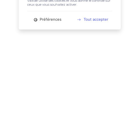
Valkae utilise des cookies et vous donne le contrôle sur
ceux que vous souhaitez activer.
Préférences
Tout accepter
📚 LIENS UTILES
Conditions Générales d'Utilisation
Mentions légales
Politique relative aux cookies
Charte des données personnelles
🙋🏼‍♀️ CONTACT