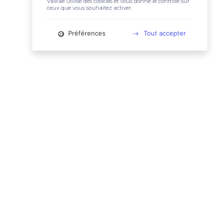
Valkae utilise des cookies et vous donne le contrôle sur
ceux que vous souhaitez activer.
Préférences
Tout accepter
📚 LIENS UTILES
Conditions Générales d'Utilisation
Mentions légales
Politique relative aux cookies
Charte des données personnelles
🙋🏼‍♀️ CONTACT