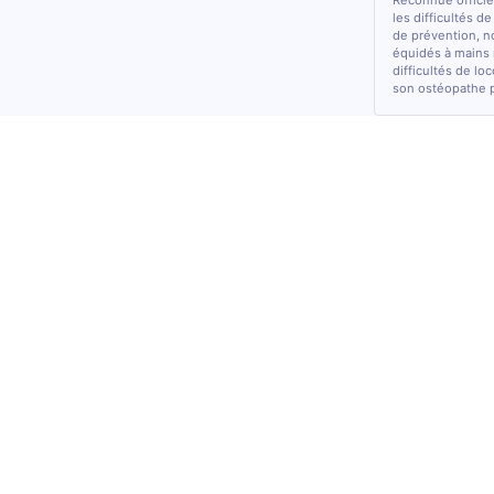
Reconnue officiel
les difficultés d
de prévention, n
équidés à mains 
difficultés de lo
son ostéopathe 