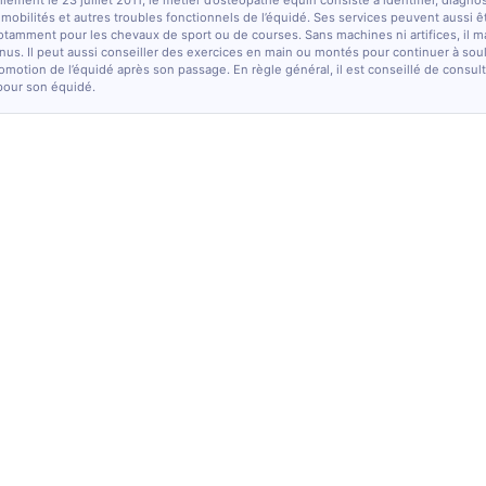
lement le 23 juillet 2011, le métier d’ostéopathe équin consiste à identifier, diagno
e mobilités et autres troubles fonctionnels de l’équidé. Ses services peuvent aussi ê
otamment pour les chevaux de sport ou de courses. Sans machines ni artifices, il m
nus. Il peut aussi conseiller des exercices en main ou montés pour continuer à sou
comotion de l’équidé après son passage. En règle général, il est conseillé de consulte
pour son équidé.