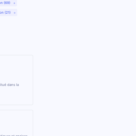
on (69)
on (21)
itué dans la