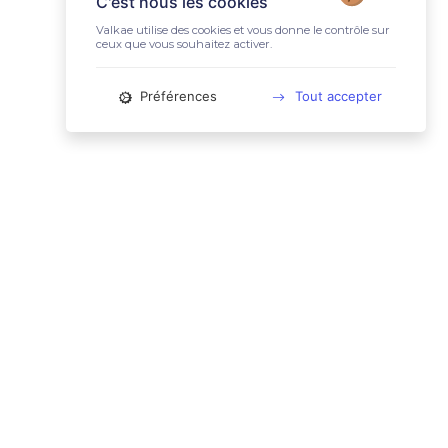
C'est nous les cookies
Valkae utilise des cookies et vous donne le contrôle sur
ceux que vous souhaitez activer.
Préférences
Tout accepter
📚 LIENS UTILES
Conditions Générales d'Utilisation
Mentions légales
Politique relative aux cookies
Charte des données personnelles