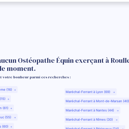
aucun Ostéopathe Équin exerçant à Roulle
 le moment.
 votre bonheur parmi ces recherches :
ême (16)
Maréchal-Ferrant à Lyon (69)
(15)
Maréchal-Ferrant à Mont-de-Marsan (40
n (61)
Maréchal-Ferrant à Nantes (44)
Duc (55)
Maréchal-Ferrant à Nîmes (30)
s (60)
Maréchal-Ferrant à Périgueux (24)