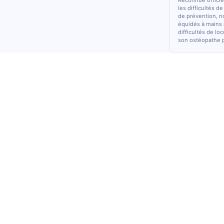
Reconnue officiel
les difficultés d
de prévention, n
équidés à mains 
difficultés de lo
son ostéopathe 