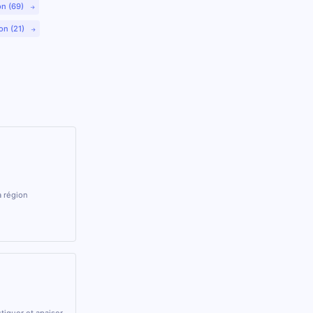
on (69)
on (21)
a région