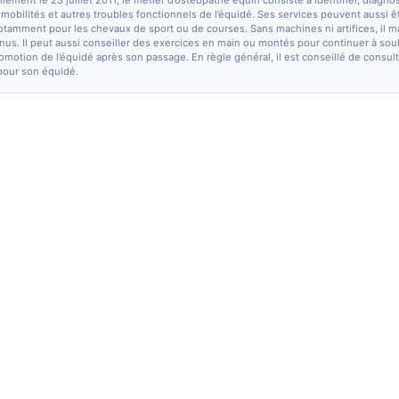
lement le 23 juillet 2011, le métier d’ostéopathe équin consiste à identifier, diagno
e mobilités et autres troubles fonctionnels de l’équidé. Ses services peuvent aussi ê
otamment pour les chevaux de sport ou de courses. Sans machines ni artifices, il m
nus. Il peut aussi conseiller des exercices en main ou montés pour continuer à sou
comotion de l’équidé après son passage. En règle général, il est conseillé de consulte
pour son équidé.