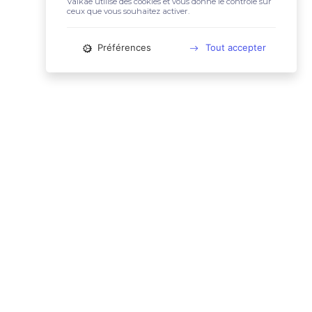
Valkae utilise des cookies et vous donne le contrôle sur
ceux que vous souhaitez activer.
Préférences
Tout accepter
📚 LIENS UTILES
Conditions Générales d'Utilisation
Mentions légales
Politique relative aux cookies
Charte des données personnelles
🙋🏼‍♀️ CONTACT