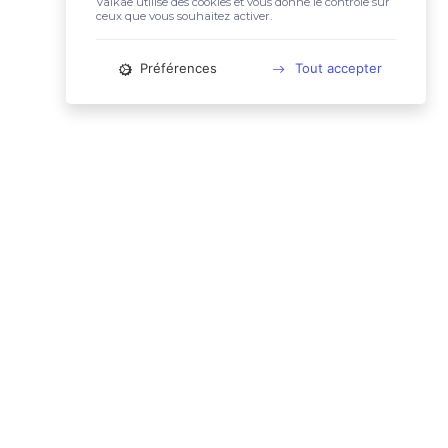
Valkae utilise des cookies et vous donne le contrôle sur
ceux que vous souhaitez activer.
Préférences
Tout accepter
📚 LIENS UTILES
Conditions Générales d'Utilisation
Mentions légales
Politique relative aux cookies
Charte des données personnelles
🙋🏼‍♀️ CONTACT