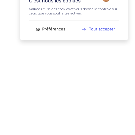
C'est nous les cookies
Valkae utilise des cookies et vous donne le contrôle sur
ceux que vous souhaitez activer.
Préférences
Tout accepter
📚 LIENS UTILES
Conditions Générales d'Utilisation
Mentions légales
Politique relative aux cookies
Charte des données personnelles