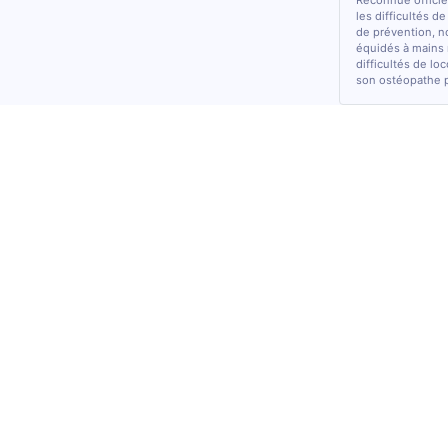
Reconnue officiel
les difficultés d
de prévention, n
équidés à mains 
difficultés de lo
son ostéopathe 