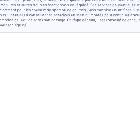
lement le 23 juillet 2011, le métier d’ostéopathe équin consiste à identifier, diagno
e mobilités et autres troubles fonctionnels de l’équidé. Ses services peuvent aussi ê
otamment pour les chevaux de sport ou de courses. Sans machines ni artifices, il m
nus. Il peut aussi conseiller des exercices en main ou montés pour continuer à sou
comotion de l’équidé après son passage. En règle général, il est conseillé de consulte
pour son équidé.