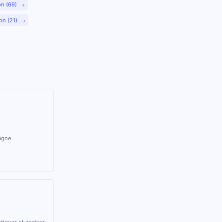
on (69)
on (21)
agne.