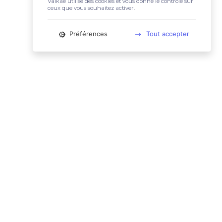
Valkae utilise des cookies et vous donne le contrôle sur
ceux que vous souhaitez activer.
Préférences
Tout accepter
📚 LIENS UTILES
Conditions Générales d'Utilisation
Mentions légales
Politique relative aux cookies
Charte des données personnelles
🙋🏼‍♀️ CONTACT