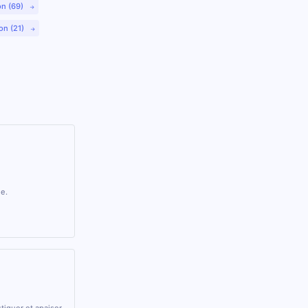
on (69)
on (21)
ie.