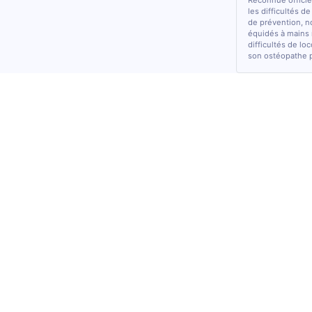
Reconnue officiel
les difficultés d
de prévention, n
équidés à mains 
difficultés de lo
son ostéopathe 