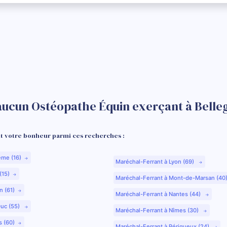
aucun Ostéopathe Équin exerçant à Belle
 votre bonheur parmi ces recherches :
ême (16)
Maréchal-Ferrant à Lyon (69)
(15)
Maréchal-Ferrant à Mont-de-Marsan (40
n (61)
Maréchal-Ferrant à Nantes (44)
Duc (55)
Maréchal-Ferrant à Nîmes (30)
s (60)
Maréchal-Ferrant à Périgueux (24)