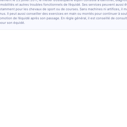
lement le 23 juillet 2011, le métier d’ostéopathe équin consiste à identifier, diagno
e mobilités et autres troubles fonctionnels de l’équidé. Ses services peuvent aussi ê
otamment pour les chevaux de sport ou de courses. Sans machines ni artifices, il m
nus. Il peut aussi conseiller des exercices en main ou montés pour continuer à sou
comotion de l’équidé après son passage. En règle général, il est conseillé de consulte
pour son équidé.