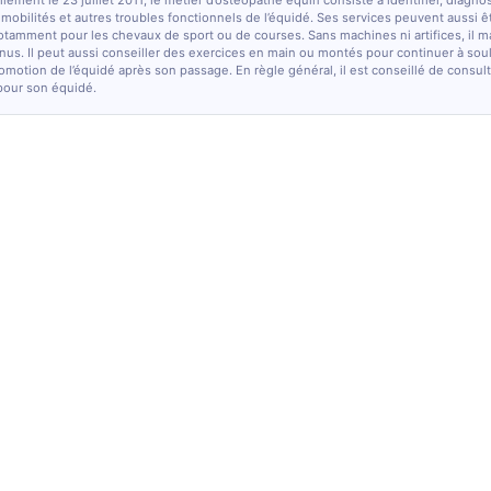
lement le 23 juillet 2011, le métier d’ostéopathe équin consiste à identifier, diagno
e mobilités et autres troubles fonctionnels de l’équidé. Ses services peuvent aussi ê
otamment pour les chevaux de sport ou de courses. Sans machines ni artifices, il m
nus. Il peut aussi conseiller des exercices en main ou montés pour continuer à sou
comotion de l’équidé après son passage. En règle général, il est conseillé de consulte
pour son équidé.