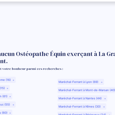
 aucun Ostéopathe Équin exerçant à La 
nt.
 votre bonheur parmi ces recherches :
ême (16)
Maréchal-Ferrant à Lyon (69)
(15)
Maréchal-Ferrant à Mont-de-Marsan (40
n (61)
Maréchal-Ferrant à Nantes (44)
Duc (55)
Maréchal-Ferrant à Nîmes (30)
s (60)
Maréchal-Ferrant à Périgueux (24)