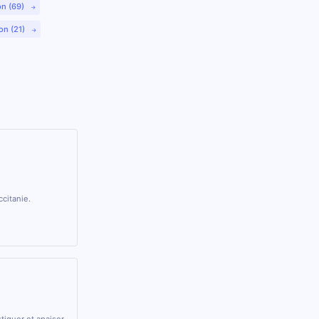
on (69)
on (21)
citanie.