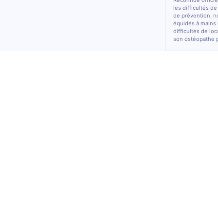
Reconnue officiel
les difficultés d
de prévention, n
équidés à mains 
difficultés de lo
son ostéopathe 