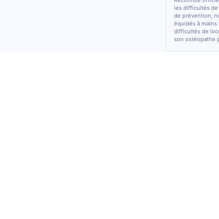
Reconnue officiel
les difficultés d
de prévention, n
équidés à mains 
difficultés de lo
son ostéopathe 