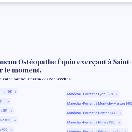
aucun Ostéopathe Équin exerçant à Saint
r le moment.
 votre bonheur parmi ces recherches :
ême (16)
Maréchal-Ferrant à Lyon (69)
(15)
Maréchal-Ferrant à Mont-de-Marsan (40
n (61)
Maréchal-Ferrant à Nantes (44)
Duc (55)
Maréchal-Ferrant à Nîmes (30)
s (60)
Maréchal-Ferrant à Périgueux (24)