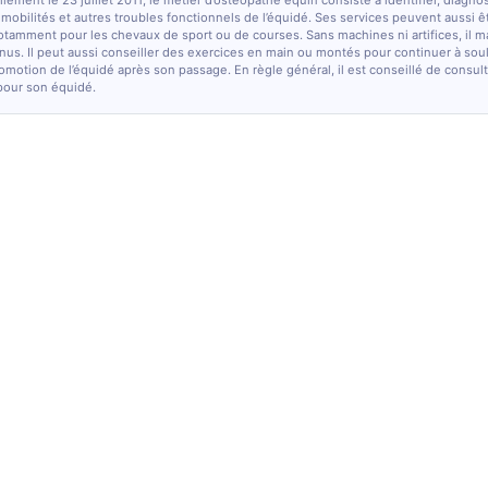
lement le 23 juillet 2011, le métier d’ostéopathe équin consiste à identifier, diagno
e mobilités et autres troubles fonctionnels de l’équidé. Ses services peuvent aussi ê
otamment pour les chevaux de sport ou de courses. Sans machines ni artifices, il m
nus. Il peut aussi conseiller des exercices en main ou montés pour continuer à sou
comotion de l’équidé après son passage. En règle général, il est conseillé de consulte
pour son équidé.