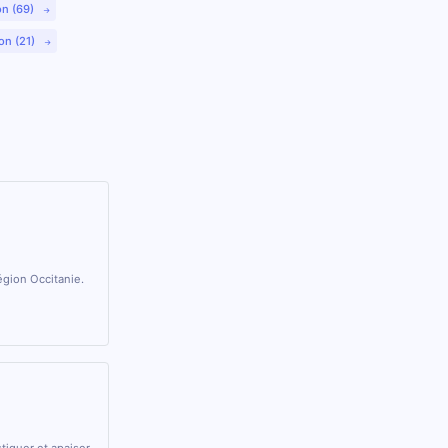
on (69)
on (21)
égion Occitanie.