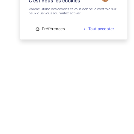
C'est nous les cookies
Valkae utilise des cookies et vous donne le contrôle sur
ceux que vous souhaitez activer.
Préférences
Tout accepter
📚 LIENS UTILES
Conditions Générales d'Utilisation
Mentions légales
Politique relative aux cookies
Charte des données personnelles